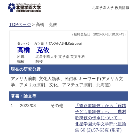
北星学園大学 教員情報
TOPページ
> 高橋 克依
（最終更新日 : 2026-03-18 10:06:43）
タカハシ カツヨリ
TAKAHASHI,Katsuyori
高橋 克依
所属
北星学園大学 文学部 英文学科
職種
教授
現在の研究分野
アメリカ演劇, 文化人類学、民俗学 キーワード(アメリカ文
学、アメリカ演劇、文化、アマチュア演劇、北海道)
著書・論文等
1.
2023/03
その他
「篠路歌舞伎」から「篠路
子ども歌舞伎」へ ―農村
歌舞伎の伝承について―
北星学園大学文学部北星論
集 60 (2),57-63頁 (単著)