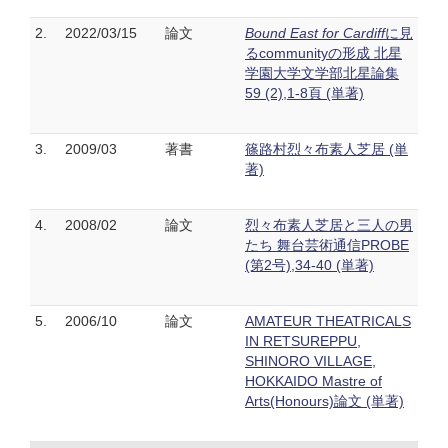
2.
2022/03/15
論文
Bound East for Cardiff
に見
るcommunityの形成 北星
学園大学文学部北星論集
59 (2),1-8頁 (単著)
3.
2009/03
著書
篠路村烈々布素人芝居 (単
著)
4.
2008/02
論文
烈々布素人芝居と三人の男
たち 舞台芸術通信PROBE
(第2号),34-40 (単著)
5.
2006/10
論文
AMATEUR THEATRICALS
IN RETSUREPPU,
SHINORO VILLAGE,
HOKKAIDO Mastre of
Arts(Honours)論文 (単著)