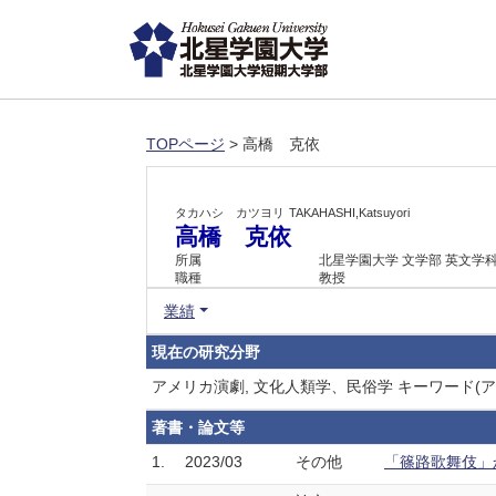
TOPページ
> 高橋 克依
タカハシ カツヨリ
TAKAHASHI,Katsuyori
高橋 克依
所属
北星学園大学 文学部 英文学
職種
教授
業績
現在の研究分野
アメリカ演劇, 文化人類学、民俗学 キーワード
著書・論文等
1.
2023/03
その他
「篠路歌舞伎」か