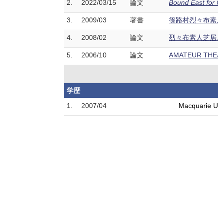
2.
2022/03/15
論文
Bound East for 
3.
2009/03
著書
篠路村烈々布素人
4.
2008/02
論文
烈々布素人芝居と三
5.
2006/10
論文
AMATEUR THEA
学歴
1.
2007/04
Macquarie Un