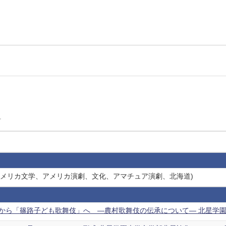
科
(アメリカ文学、アメリカ演劇、文化、アマチュア演劇、北海道)
ら「篠路子ども歌舞伎」へ ―農村歌舞伎の伝承について― 北星学園大学文学部