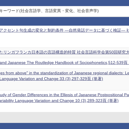
学 キーワード(社会言語学、言語変異・変化、社会音声学)
クセント句生成の変化と制約条件 ―自然発話データに基づく検証― 社会言
リンガフランカ日本語の言語構造的特質 社会言語科学会第50回研究大会発表
 and Japanese The Routledge Handbook of Sociophonetics,512-539
es from above" in the standardization of Japanese regional dialects: L
s. Language Variation and Change 33 (3),297-329頁 (単著)
tudy of Gender Differences in the Ellipsis of Japanese Postpositional 
Variability Language Variation and Change 10 (3),289-323頁 (単著)