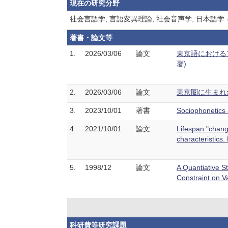
現在の研究分野
社会言語学, 言語変異理論, 社会音声学, 日本語
著書・論文等
1.
2026/03/06
論文
東京語におけるア
著)
2.
2026/03/06
論文
東京圏に生まれた
3.
2023/10/01
著書
Sociophonetics
4.
2021/10/01
論文
Lifespan "chang
characteristic
5.
1998/12
論文
A Quantiative S
Constraint on 
科研費等研究課題