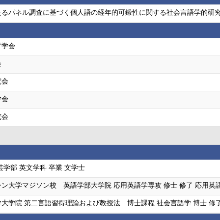
たるパネル調査に基づく個人語の経年的可鍛性に関する社会言語学的研究
育学会
会
究会
学会
究会
芸学部 英文学科 卒業 文学士
ン大学マジソン校 英語学部大学院 応用英語学専攻 修士 修了 応用英
大学院 第二言語習得理論および教授法 博士課程 社会言語学 博士 修了 