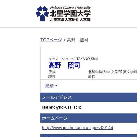
TOPページ
> 高野 照司
タカノ ショウジ
TAKANO,Shoji
高野 照司
所属
北星学園大学 文学部 英文学
職種
教授
業績
メールアドレス
ホームページ
http://www.ipc.hokusei.ac.jp/~z00144