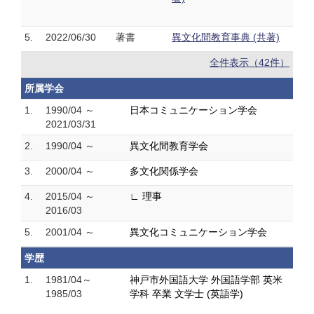
5.
2022/06/30
著書
異文化間教育事典 (共著)
全件表示（42件）
所属学会
1.
1990/04 ～
日本コミュニケーション学会
2021/03/31
2.
1990/04 ～
異文化間教育学会
3.
2000/04 ～
多文化関係学会
4.
2015/04 ～
∟ 理事
2016/03
5.
2001/04 ～
異文化コミュニケーション学会
学歴
1.
1981/04～
神戸市外国語大学 外国語学部 英米
1985/03
学科 卒業 文学士 (英語学)