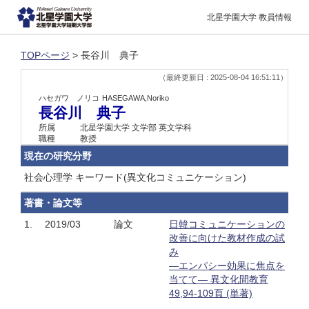
北星学園大学 教員情報
TOPページ
> 長谷川 典子
（最終更新日 : 2025-08-04 16:51:11）
ハセガワ ノリコ
HASEGAWA,Noriko
長谷川 典子
所属
北星学園大学 文学部 英文学科
職種
教授
現在の研究分野
社会心理学 キーワード(異文化コミュニケーション)
著書・論文等
1.
2019/03
論文
日韓コミュニケーションの
改善に向けた教材作成の試
み
―エンパシー効果に焦点を
当てて― 異文化間教育
49,94-109頁 (単著)