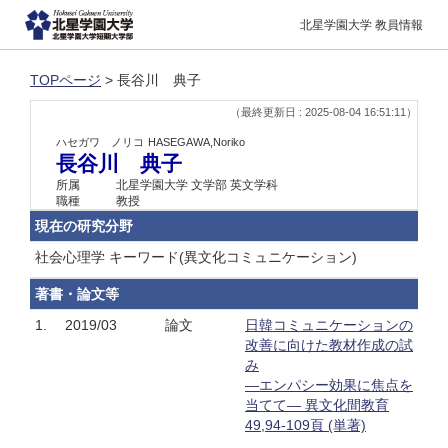
北星学園大学 教員情報
TOPページ
> 長谷川 典子
（最終更新日 : 2025-08-04 16:51:11）
ハセガワ ノリコ
HASEGAWA,Noriko
長谷川 典子
所属
北星学園大学 文学部 英文学科
職種
教授
現在の研究分野
社会心理学 キーワード(異文化コミュニケーション)
著書・論文等
1.
2019/03
論文
日韓コミュニケーションの
改善に向けた教材作成の試
み
―エンパシー効果に焦点を
当てて― 異文化間教育
49,94-109頁 (単著)