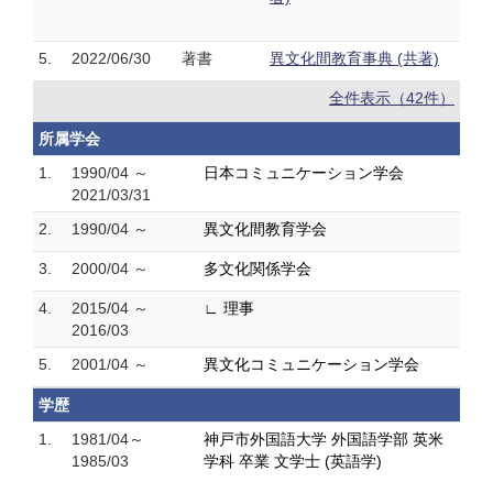
5.
2022/06/30
著書
異文化間教育事典 (共著)
全件表示（42件）
所属学会
1.
1990/04 ～
日本コミュニケーション学会
2021/03/31
2.
1990/04 ～
異文化間教育学会
3.
2000/04 ～
多文化関係学会
4.
2015/04 ～
∟ 理事
2016/03
5.
2001/04 ～
異文化コミュニケーション学会
学歴
1.
1981/04～
神戸市外国語大学 外国語学部 英米
1985/03
学科 卒業 文学士 (英語学)