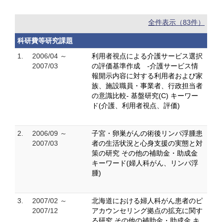
全件表示（83件）
科研費等研究課題
1.
2006/04 ～
利用者視点による介護サービス選択
2007/03
の評価基準作成 -介護サービス情
報開示内容に対する利用者および家
族、施設職員・事業者、行政担当者
の意識比較- 基盤研究(C) キーワー
ド(介護、利用者視点、評価)
2.
2006/09 ～
子宮・卵巣がんの術後リンパ浮腫患
2007/03
者の生活状況と心身支援の実態と対
策の研究 その他の補助金・助成金
キーワード(婦人科がん、リンパ浮
腫)
3.
2007/02 ～
北海道における婦人科がん患者のピ
2007/12
アカウンセリング拠点の拡充に関す
る研究 その他の補助金・助成金 キ