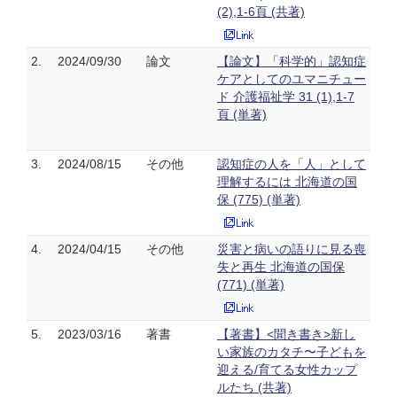
(2),1-6頁 (共著)
2.
2024/09/30
論文
【論文】「科学的」認知症
ケアとしてのユマニチュー
ド 介護福祉学 31 (1),1-7
頁 (単著)
3.
2024/08/15
その他
認知症の人を「人」として
理解するには 北海道の国
保 (775) (単著)
4.
2024/04/15
その他
災害と病いの語りに見る喪
失と再生 北海道の国保
(771) (単著)
5.
2023/03/16
著書
【著書】<聞き書き>新し
い家族のカタチ〜子どもを
迎える/育てる女性カップ
ルたち (共著)