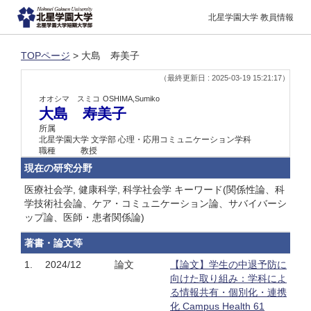
北星学園大学 教員情報
TOPページ
> 大島 寿美子
（最終更新日 : 2025-03-19 15:21:17）
オオシマ スミコ
OSHIMA,Sumiko
大島 寿美子
所属
北星学園大学 文学部 心理・応用コミュニケーション学科
職種
教授
現在の研究分野
医療社会学, 健康科学, 科学社会学 キーワード(関係性論、科
学技術社会論、ケア・コミュニケーション論、サバイバーシ
ップ論、医師・患者関係論)
著書・論文等
1.
2024/12
論文
【論文】学生の中退予防に
向けた取り組み：学科によ
る情報共有・個別化・連携
化 Campus Health 61