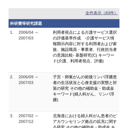
全件表示（83件）
科研費等研究課題
1.
2006/04 ～
利用者視点による介護サービス選択
2007/03
の評価基準作成 -介護サービス情
報開示内容に対する利用者および家
族、施設職員・事業者、行政担当者
の意識比較- 基盤研究(C) キーワー
ド(介護、利用者視点、評価)
2.
2006/09 ～
子宮・卵巣がんの術後リンパ浮腫患
2007/03
者の生活状況と心身支援の実態と対
策の研究 その他の補助金・助成金
キーワード(婦人科がん、リンパ浮
腫)
3.
2007/02 ～
北海道における婦人科がん患者のピ
2007/12
アカウンセリング拠点の拡充に関す
る研究 その他の補助金・助成金 キ