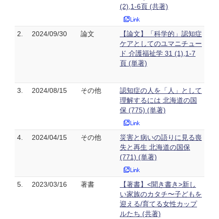
(2),1-6頁 (共著)
2.
2024/09/30
論文
【論文】「科学的」認知症
ケアとしてのユマニチュー
ド 介護福祉学 31 (1),1-7
頁 (単著)
3.
2024/08/15
その他
認知症の人を「人」として
理解するには 北海道の国
保 (775) (単著)
4.
2024/04/15
その他
災害と病いの語りに見る喪
失と再生 北海道の国保
(771) (単著)
5.
2023/03/16
著書
【著書】<聞き書き>新し
い家族のカタチ〜子どもを
迎える/育てる女性カップ
ルたち (共著)