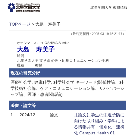
北星学園大学 教員情報
TOPページ
> 大島 寿美子
（最終更新日 : 2025-03-19 15:21:17）
オオシマ スミコ
OSHIMA,Sumiko
大島 寿美子
所属
北星学園大学 文学部 心理・応用コミュニケーション学科
職種
教授
現在の研究分野
医療社会学, 健康科学, 科学社会学 キーワード(関係性論、科
学技術社会論、ケア・コミュニケーション論、サバイバーシ
ップ論、医師・患者関係論)
著書・論文等
1.
2024/12
論文
【論文】学生の中退予防に
向けた取り組み：学科によ
る情報共有・個別化・連携
化 Campus Health 61