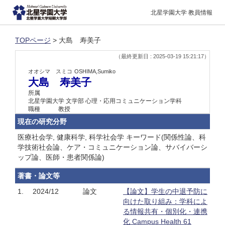
北星学園大学 教員情報
TOPページ
> 大島 寿美子
（最終更新日 : 2025-03-19 15:21:17）
オオシマ スミコ
OSHIMA,Sumiko
大島 寿美子
所属
北星学園大学 文学部 心理・応用コミュニケーション学科
職種
教授
現在の研究分野
医療社会学, 健康科学, 科学社会学 キーワード(関係性論、科
学技術社会論、ケア・コミュニケーション論、サバイバーシ
ップ論、医師・患者関係論)
著書・論文等
1.
2024/12
論文
【論文】学生の中退予防に
向けた取り組み：学科によ
る情報共有・個別化・連携
化 Campus Health 61