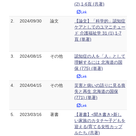
(2),1-6頁 (共著)
2.
2024/09/30
論文
【論文】「科学的」認知症
ケアとしてのユマニチュー
ド 介護福祉学 31 (1),1-7
頁 (単著)
3.
2024/08/15
その他
認知症の人を「人」として
理解するには 北海道の国
保 (775) (単著)
4.
2024/04/15
その他
災害と病いの語りに見る喪
失と再生 北海道の国保
(771) (単著)
5.
2023/03/16
著書
【著書】<聞き書き>新し
い家族のカタチ〜子どもを
迎える/育てる女性カップ
ルたち (共著)