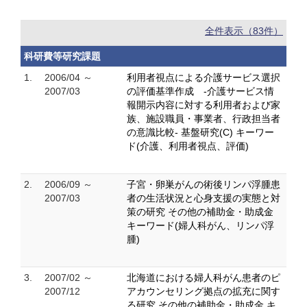
全件表示（83件）
科研費等研究課題
1.
2006/04 ～
利用者視点による介護サービス選択
2007/03
の評価基準作成 -介護サービス情
報開示内容に対する利用者および家
族、施設職員・事業者、行政担当者
の意識比較- 基盤研究(C) キーワー
ド(介護、利用者視点、評価)
2.
2006/09 ～
子宮・卵巣がんの術後リンパ浮腫患
2007/03
者の生活状況と心身支援の実態と対
策の研究 その他の補助金・助成金
キーワード(婦人科がん、リンパ浮
腫)
3.
2007/02 ～
北海道における婦人科がん患者のピ
2007/12
アカウンセリング拠点の拡充に関す
る研究 その他の補助金・助成金 キ