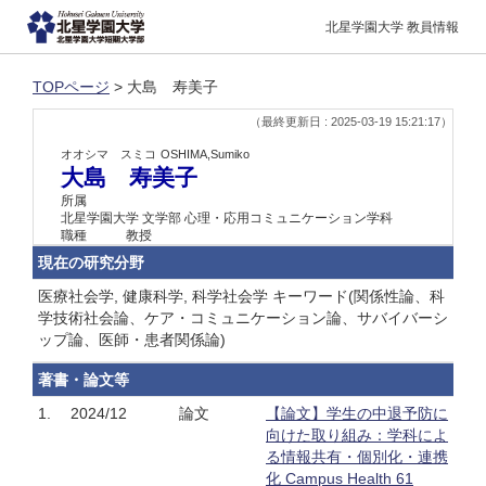
北星学園大学 教員情報
TOPページ
> 大島 寿美子
（最終更新日 : 2025-03-19 15:21:17）
オオシマ スミコ
OSHIMA,Sumiko
大島 寿美子
所属
北星学園大学 文学部 心理・応用コミュニケーション学科
職種
教授
現在の研究分野
医療社会学, 健康科学, 科学社会学 キーワード(関係性論、科
学技術社会論、ケア・コミュニケーション論、サバイバーシ
ップ論、医師・患者関係論)
著書・論文等
1.
2024/12
論文
【論文】学生の中退予防に
向けた取り組み：学科によ
る情報共有・個別化・連携
化 Campus Health 61