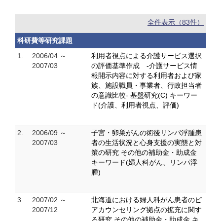
全件表示（83件）
科研費等研究課題
1.
2006/04 ～
利用者視点による介護サービス選択
2007/03
の評価基準作成 -介護サービス情
報開示内容に対する利用者および家
族、施設職員・事業者、行政担当者
の意識比較- 基盤研究(C) キーワー
ド(介護、利用者視点、評価)
2.
2006/09 ～
子宮・卵巣がんの術後リンパ浮腫患
2007/03
者の生活状況と心身支援の実態と対
策の研究 その他の補助金・助成金
キーワード(婦人科がん、リンパ浮
腫)
3.
2007/02 ～
北海道における婦人科がん患者のピ
2007/12
アカウンセリング拠点の拡充に関す
る研究 その他の補助金・助成金 キ