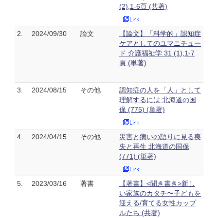
(2),1-6頁 (共著)
2.
2024/09/30
論文
【論文】「科学的」認知症
ケアとしてのユマニチュー
ド 介護福祉学 31 (1),1-7
頁 (単著)
3.
2024/08/15
その他
認知症の人を「人」として
理解するには 北海道の国
保 (775) (単著)
4.
2024/04/15
その他
災害と病いの語りに見る喪
失と再生 北海道の国保
(771) (単著)
5.
2023/03/16
著書
【著書】<聞き書き>新し
い家族のカタチ〜子どもを
迎える/育てる女性カップ
ルたち (共著)