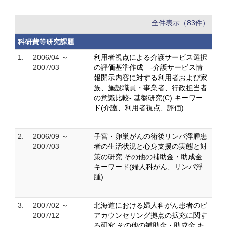
全件表示（83件）
科研費等研究課題
1.
2006/04 ～
利用者視点による介護サービス選択
2007/03
の評価基準作成 -介護サービス情
報開示内容に対する利用者および家
族、施設職員・事業者、行政担当者
の意識比較- 基盤研究(C) キーワー
ド(介護、利用者視点、評価)
2.
2006/09 ～
子宮・卵巣がんの術後リンパ浮腫患
2007/03
者の生活状況と心身支援の実態と対
策の研究 その他の補助金・助成金
キーワード(婦人科がん、リンパ浮
腫)
3.
2007/02 ～
北海道における婦人科がん患者のピ
2007/12
アカウンセリング拠点の拡充に関す
る研究 その他の補助金・助成金 キ