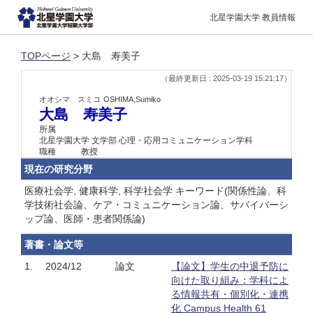
北星学園大学 教員情報
TOPページ
> 大島 寿美子
（最終更新日 : 2025-03-19 15:21:17）
オオシマ スミコ
OSHIMA,Sumiko
大島 寿美子
所属
北星学園大学 文学部 心理・応用コミュニケーション学科
職種
教授
現在の研究分野
医療社会学, 健康科学, 科学社会学 キーワード(関係性論、科
学技術社会論、ケア・コミュニケーション論、サバイバーシ
ップ論、医師・患者関係論)
著書・論文等
1.
2024/12
論文
【論文】学生の中退予防に
向けた取り組み：学科によ
る情報共有・個別化・連携
化 Campus Health 61