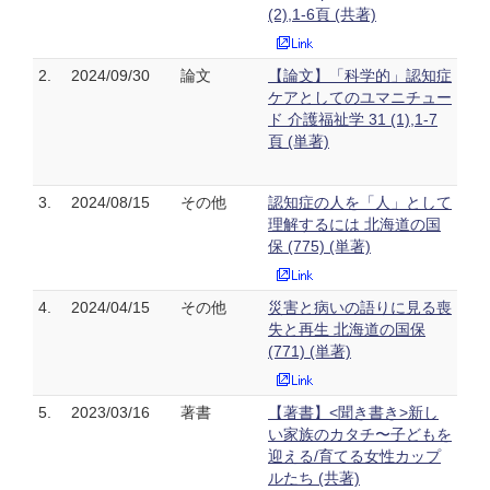
(2),1-6頁 (共著)
2.
2024/09/30
論文
【論文】「科学的」認知症
ケアとしてのユマニチュー
ド 介護福祉学 31 (1),1-7
頁 (単著)
3.
2024/08/15
その他
認知症の人を「人」として
理解するには 北海道の国
保 (775) (単著)
4.
2024/04/15
その他
災害と病いの語りに見る喪
失と再生 北海道の国保
(771) (単著)
5.
2023/03/16
著書
【著書】<聞き書き>新し
い家族のカタチ〜子どもを
迎える/育てる女性カップ
ルたち (共著)