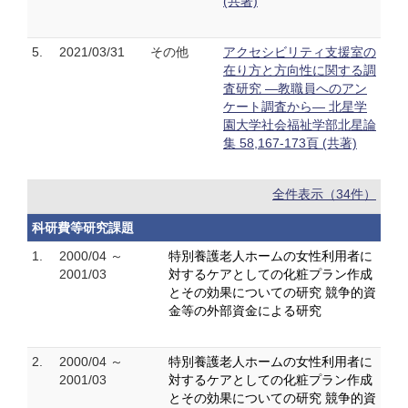
(共著)
5.
2021/03/31
その他
アクセシビリティ支援室の
在り方と方向性に関する調
査研究 ―教職員へのアン
ケート調査から― 北星学
園大学社会福祉学部北星論
集 58,167-173頁 (共著)
全件表示（34件）
科研費等研究課題
1.
2000/04 ～
特別養護老人ホームの女性利用者に
2001/03
対するケアとしての化粧プラン作成
とその効果についての研究 競争的資
金等の外部資金による研究
2.
2000/04 ～
特別養護老人ホームの女性利用者に
2001/03
対するケアとしての化粧プラン作成
とその効果についての研究 競争的資