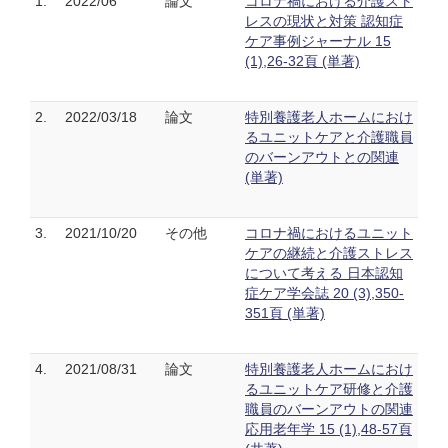
1.
2022/06
論文
コロナ禍における介護スト
レスの現状と対策 認知症
ケア事例ジャーナル 15
(1),26-32頁 (単著)
2.
2022/03/18
論文
特別養護老人ホームにおけ
るユニットケアと介護職員
のバーンアウトとの関連
(単著)
3.
2021/10/20
その他
コロナ禍におけるユニット
ケアの継続と介護ストレス
について考える 日本認知
症ケア学会誌 20 (3),350-
351頁 (単著)
4.
2021/08/31
論文
特別養護老人ホームにおけ
るユニットケア研修と介護
職員のバーンアウトの関連
応用老年学 15 (1),48-57頁