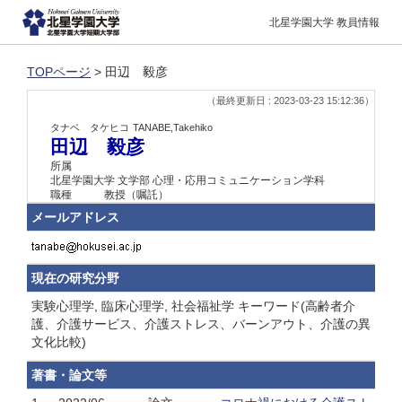
北星学園大学 教員情報
TOPページ
> 田辺 毅彦
（最終更新日 : 2023-03-23 15:12:36）
タナベ タケヒコ
TANABE,Takehiko
田辺 毅彦
所属
北星学園大学 文学部 心理・応用コミュニケーション学科
職種
教授（嘱託）
メールアドレス
現在の研究分野
実験心理学, 臨床心理学, 社会福祉学 キーワード(高齢者介
護、介護サービス、介護ストレス、バーンアウト、介護の異
文化比較)
著書・論文等