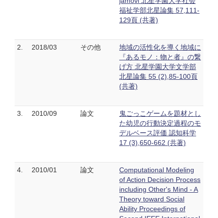
jamovi 北星学園大学社会
福祉学部北星論集 57,111-
129頁 (共著)
2.
2018/03
その他
地域の活性化を導く地域に
『あるモノ：物と者』の繋
げ方 北星学園大学文学部
北星論集 55 (2),85-100頁
(共著)
3.
2010/09
論文
鬼ごっこゲームを題材とし
た幼児の行動決定過程のモ
デルベース評価 認知科学
17 (3),650-662 (共著)
4.
2010/01
論文
Computational Modeling
of Action Decision Process
including Other's Mind - A
Theory toward Social
Ability Proceedings of