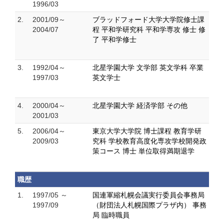
1996/03
2.
2001/09～
ブラッドフォード大学大学院修士課
2004/07
程 平和学研究科 平和学専攻 修士 修
了 平和学修士
3.
1992/04～
北星学園大学 文学部 英文学科 卒業
1997/03
英文学士
4.
2000/04～
北星学園大学 経済学部 その他
2001/03
5.
2006/04～
東京大学大学院 博士課程 教育学研
2009/03
究科 学校教育高度化専攻学校開発政
策コース 博士 単位取得満期退学
職歴
1.
1997/05 ～
国連軍縮札幌会議実行委員会事務局
1997/09
（財団法人札幌国際プラザ内） 事務
局 臨時職員