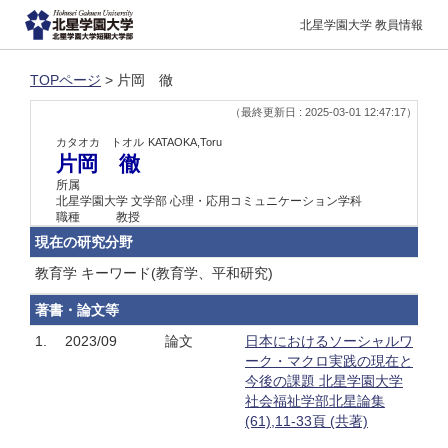
北星学園大学 教員情報
TOPページ
> 片岡 徹
（最終更新日 : 2025-03-01 12:47:17）
カタオカ トオル
KATAOKA,Toru
片岡 徹
所属
北星学園大学 文学部 心理・応用コミュニケーション学科
職種
教授
現在の研究分野
教育学 キーワード(教育学、平和研究)
著書・論文等
1.
2023/09
論文
日本におけるソーシャルワ
ーク・マクロ実践の現在と
今後の課題 北星学園大学
社会福祉学部北星論集
(61),11-33頁 (共著)