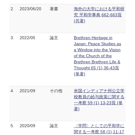
2.
2023/06/20
著書
海外の大学における平和研
究 平和学事典,662-663頁
(共著)
3.
2022/05
論文
Brethren Heritage in
Japan: Peace Studies as
a Window into the Vision
of the Church of the
Brethren Brethren Life &
Thought 65 (1),36-43頁
(単著)
4.
2021/09
その他
米国インディアナ州公立学
校教員の給与政策に関する
一考察 59 (1),13-23頁 (単
著)
5.
2020/09
論文
〈学問〉としての平和学に
関する一考察 58 (1),11-17