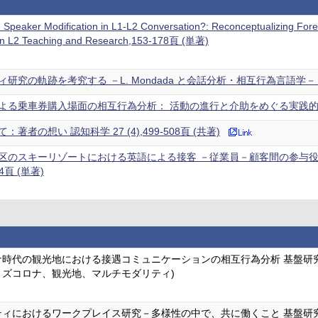
Speaker Modification in L1-L2 Conversation?: Reconceptualizing Foreig
 in L2 Teaching and Research,153-178頁 (単著)
究の軌跡を考究する －L. Mondada と会話分析・相互行為言語学－ 北星論集
る乗車券購入場面の相互行為分析： 活動の進行と介助をめぐる実践的課題 認知科学
著者の想い 認知科学 27 (4),499-508頁 (共著)
区のスキーリゾートにおける英語による接客 －従業員－顧客間の参与役
04頁 (単著)
時代の観光地における接遇コミュニケーションの相互行為分析 基盤研究
ィズコロナ、観光地、マルチモダリティ)
ィにおけるワークプレイス研究－多様性の中で、共に働くこと 基盤研究（