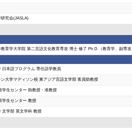
究会(JASLA)
教育学大学院 第二言語文化教育専攻 博士 修了 Ph.D.（教育学、副専攻
 日本語プログラム 専任語学教員
ン大学マディソン校 東アジア言語文学部 客員助教授
留学生センター 助教授・准教授
留学生センター 教授
 文学部 英文学科 教授