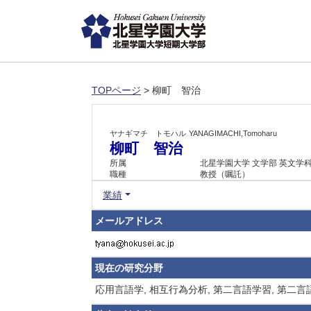
TOPページ
> 柳町 智治
ヤナギマチ トモハル
YANAGIMACHI,Tomoharu
柳町 智治
所属
北星学園大学 文学部 英文学
職種
教授（嘱託）
業績
メールアドレス
現在の研究分野
応用言語学, 相互行為分析, 第二言語学習, 第