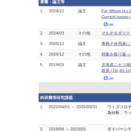
著書・論文等
1.
2024/12
論文
For Whom Is L1 
Current Issues
2.
2024/03
その他
マルチモダリティ研
3.
2020/12
論文
車椅子使用者によ
4.
2020/12
その他
特集を振り返って：
5.
2019/03
論文
北海道ニセコ地
政策 (15),83-1
科研費等研究課題
1.
2022/04/01 ～ 2025/03/31
ウィズコロナ
為分析、ウ
2.
2019/04 ～ 2023/03
ダイバーシテ