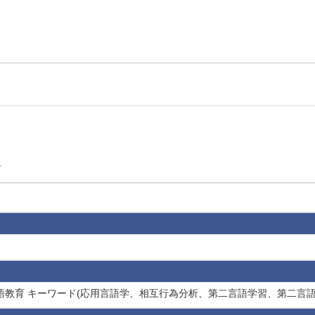
科
二言語教育 キーワード(応用言語学、相互行為分析、第二言語学習、第二言語