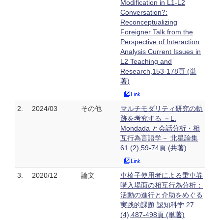
Modification in L1-L2
Conversation?:
Reconceptualizing
Foreigner Talk from the
Perspective of Interaction
Analysis Current Issues in
L2 Teaching and
Research,153-178頁 (単
著)
2.
2024/03
その他
マルチモダリティ研究の軌
跡を考究する －L.
Mondada と会話分析・相
互行為言語学－ 北星論集
61 (2),59-74頁 (共著)
3.
2020/12
論文
車椅子使用者による乗車券
購入場面の相互行為分析：
活動の進行と介助をめぐる
実践的課題 認知科学 27
(4),487-498頁 (単著)