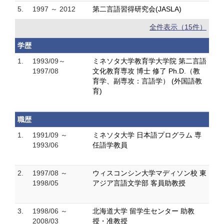
5.
1997 ～ 2012
第二言語習得研究会(JASLA)
全件表示（15件）
学歴
1.
1993/09～
ミネソタ大学教育学大学院 第二言語
1997/08
文化教育専攻 博士 修了 Ph.D.（教
育学、副専攻：言語学） (外国語教
育)
職歴
1.
1991/09 ～
ミネソタ大学 日本語プログラム 専
1993/06
任語学教員
2.
1997/08 ～
ウィスコンシン大学マディソン校 東
1998/05
アジア言語文学部 客員助教授
3.
1998/06 ～
北海道大学 留学生センター 助教
2008/03
授・准教授