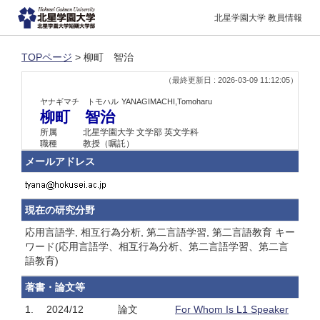
北星学園大学 教員情報
TOPページ
> 柳町 智治
（最終更新日 : 2026-03-09 11:12:05）
ヤナギマチ トモハル
YANAGIMACHI,Tomoharu
柳町 智治
所属
北星学園大学 文学部 英文学科
職種
教授（嘱託）
メールアドレス
現在の研究分野
応用言語学, 相互行為分析, 第二言語学習, 第二言語教育 キー
ワード(応用言語学、相互行為分析、第二言語学習、第二言
語教育)
著書・論文等
1.
2024/12
論文
For Whom Is L1 Speaker