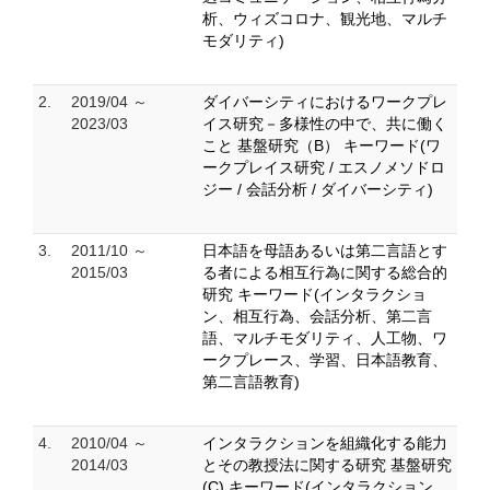
析、ウィズコロナ、観光地、マルチ
モダリティ)
2.
2019/04 ～
ダイバーシティにおけるワークプレ
2023/03
イス研究－多様性の中で、共に働く
こと 基盤研究（B） キーワード(ワ
ークプレイス研究 / エスノメソドロ
ジー / 会話分析 / ダイバーシティ)
3.
2011/10 ～
日本語を母語あるいは第二言語とす
2015/03
る者による相互行為に関する総合的
研究 キーワード(インタラクショ
ン、相互行為、会話分析、第二言
語、マルチモダリティ、人工物、ワ
ークプレース、学習、日本語教育、
第二言語教育)
4.
2010/04 ～
インタラクションを組織化する能力
2014/03
とその教授法に関する研究 基盤研究
(C) キーワード(インタラクション、