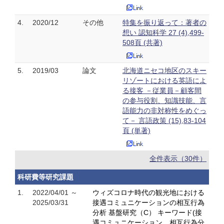
4.
2020/12
その他
特集を振り返って：著者の
想い 認知科学 27 (4),499-
508頁 (共著)
5.
2019/03
論文
北海道ニセコ地区のスキー
リゾートにおける英語によ
る接客 －従業員－顧客間
の参与役割、知識技能、言
語能力の非対称性をめぐっ
て－ 言語政策 (15),83-104
頁 (単著)
全件表示（30件）
科研費等研究課題
1.
2022/04/01 ～
ウィズコロナ時代の観光地における
2025/03/31
接遇コミュニケーションの相互行為
分析 基盤研究（C） キーワード(接
遇コミュニケーション、相互行為分