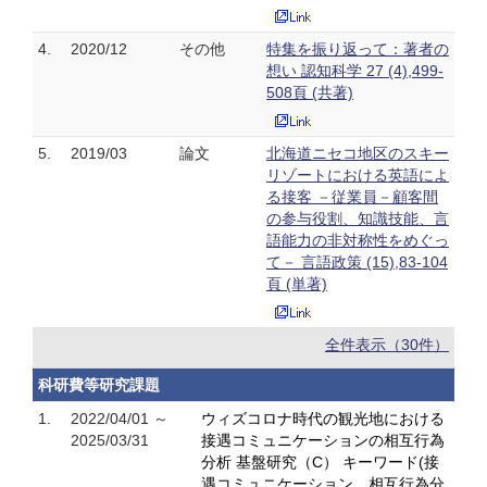
4.
2020/12
その他
特集を振り返って：著者の
想い 認知科学 27 (4),499-
508頁 (共著)
5.
2019/03
論文
北海道ニセコ地区のスキー
リゾートにおける英語によ
る接客 －従業員－顧客間
の参与役割、知識技能、言
語能力の非対称性をめぐっ
て－ 言語政策 (15),83-104
頁 (単著)
全件表示（30件）
科研費等研究課題
1.
2022/04/01 ～
ウィズコロナ時代の観光地における
2025/03/31
接遇コミュニケーションの相互行為
分析 基盤研究（C） キーワード(接
遇コミュニケーション、相互行為分