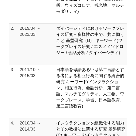
析、ウィズコロナ、観光地、マルチ
モダリティ)
2.
2019/04 ～
ダイバーシティにおけるワークプレ
2023/03
イス研究－多様性の中で、共に働く
こと 基盤研究（B） キーワード(ワ
ークプレイス研究 / エスノメソドロ
ジー / 会話分析 / ダイバーシティ)
3.
2011/10 ～
日本語を母語あるいは第二言語とす
2015/03
る者による相互行為に関する総合的
研究 キーワード(インタラクショ
ン、相互行為、会話分析、第二言
語、マルチモダリティ、人工物、ワ
ークプレース、学習、日本語教育、
第二言語教育)
4.
2010/04 ～
インタラクションを組織化する能力
2014/03
とその教授法に関する研究 基盤研究
(C) キーワード(インタラクション、