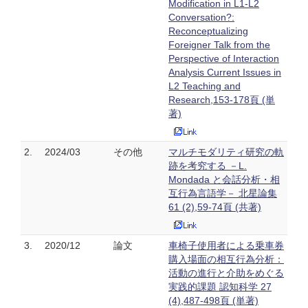
Modification in L1-L2
Conversation?:
Reconceptualizing
Foreigner Talk from the
Perspective of Interaction
Analysis Current Issues in
L2 Teaching and
Research,153-178頁 (単
著)
2.
2024/03
その他
マルチモダリティ研究の軌
跡を考究する －L.
Mondada と会話分析・相
互行為言語学－ 北星論集
61 (2),59-74頁 (共著)
3.
2020/12
論文
車椅子使用者による乗車券
購入場面の相互行為分析：
活動の進行と介助をめぐる
実践的課題 認知科学 27
(4),487-498頁 (単著)