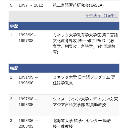
5.
1997 ～ 2012
第二言語習得研究会(JASLA)
全件表示（15件）
学歴
1.
1993/09～
ミネソタ大学教育学大学院 第二言語
1997/08
文化教育専攻 博士 修了 Ph.D.（教
育学、副専攻：言語学） (外国語教
育)
職歴
1.
1991/09 ～
ミネソタ大学 日本語プログラム 専
1993/06
任語学教員
2.
1997/08 ～
ウィスコンシン大学マディソン校 東
1998/05
アジア言語文学部 客員助教授
3.
1998/06 ～
北海道大学 留学生センター 助教
2008/03
授・准教授