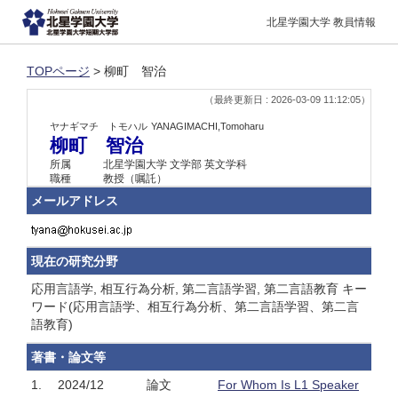
北星学園大学 教員情報
TOPページ
> 柳町 智治
（最終更新日 : 2026-03-09 11:12:05）
ヤナギマチ トモハル
YANAGIMACHI,Tomoharu
柳町 智治
所属
北星学園大学 文学部 英文学科
職種
教授（嘱託）
メールアドレス
現在の研究分野
応用言語学, 相互行為分析, 第二言語学習, 第二言語教育 キー
ワード(応用言語学、相互行為分析、第二言語学習、第二言
語教育)
著書・論文等
1.
2024/12
論文
For Whom Is L1 Speaker