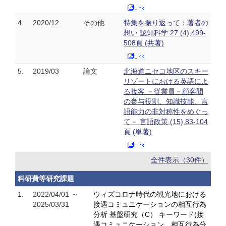
4.
2020/12
その他
特集を振り返って：著者の
想い 認知科学 27 (4),499-
508頁 (共著)
5.
2019/03
論文
北海道ニセコ地区のスキー
リゾートにおける英語によ
る接客 －従業員－顧客間
の参与役割、知識技能、言
語能力の非対称性をめぐっ
て－ 言語政策 (15),83-104
頁 (単著)
全件表示（30件）
科研費等研究課題
1.
2022/04/01 ～
ウィズコロナ時代の観光地における
2025/03/31
接遇コミュニケーションの相互行為
分析 基盤研究（C） キーワード(接
遇コミュニケーション、相互行為分