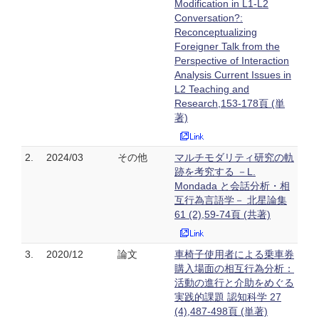
Modification in L1-L2
Conversation?:
Reconceptualizing
Foreigner Talk from the
Perspective of Interaction
Analysis Current Issues in
L2 Teaching and
Research,153-178頁 (単
著)
2.
2024/03
その他
マルチモダリティ研究の軌
跡を考究する －L.
Mondada と会話分析・相
互行為言語学－ 北星論集
61 (2),59-74頁 (共著)
3.
2020/12
論文
車椅子使用者による乗車券
購入場面の相互行為分析：
活動の進行と介助をめぐる
実践的課題 認知科学 27
(4),487-498頁 (単著)