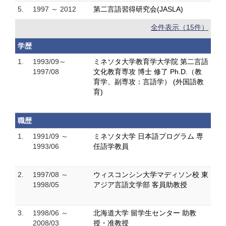
5.
1997 ～ 2012
第二言語習得研究会(JASLA)
全件表示（15件）
学歴
1.
1993/09～
ミネソタ大学教育学大学院 第二言語
1997/08
文化教育専攻 博士 修了 Ph.D.（教
育学、副専攻：言語学） (外国語教
育)
職歴
1.
1991/09 ～
ミネソタ大学 日本語プログラム 専
1993/06
任語学教員
2.
1997/08 ～
ウィスコンシン大学マディソン校 東
1998/05
アジア言語文学部 客員助教授
3.
1998/06 ～
北海道大学 留学生センター 助教
2008/03
授・准教授