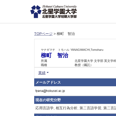
TOPページ
> 柳町 智治
ヤナギマチ トモハル
YANAGIMACHI,Tomoharu
柳町 智治
所属
北星学園大学 文学部 英文学
職種
教授（嘱託）
業績
メールアドレス
現在の研究分野
応用言語学, 相互行為分析, 第二言語学習, 第