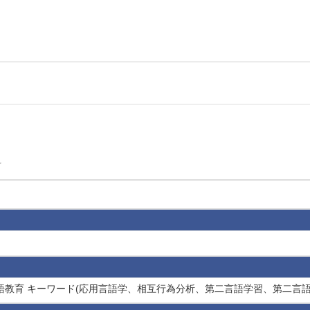
科
二言語教育 キーワード(応用言語学、相互行為分析、第二言語学習、第二言語