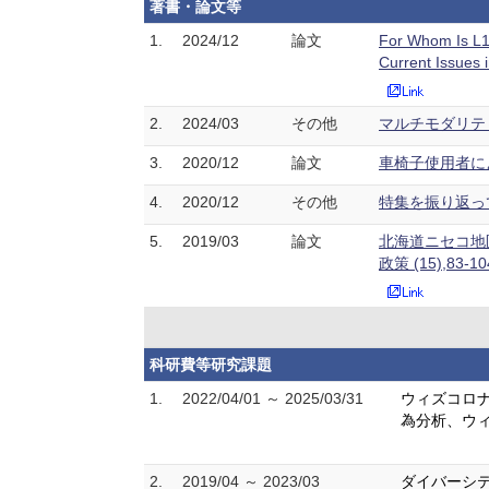
著書・論文等
1.
2024/12
論文
For Whom Is L1 
Current Issues
2.
2024/03
その他
マルチモダリティ研
3.
2020/12
論文
車椅子使用者によ
4.
2020/12
その他
特集を振り返って：
5.
2019/03
論文
北海道ニセコ地
政策 (15),83-1
科研費等研究課題
1.
2022/04/01 ～ 2025/03/31
ウィズコロナ
為分析、ウ
2.
2019/04 ～ 2023/03
ダイバーシテ