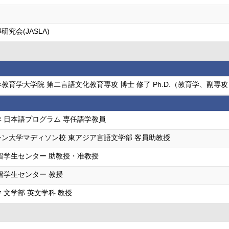
究会(JASLA)
教育学大学院 第二言語文化教育専攻 博士 修了 Ph.D.（教育学、副専攻
 日本語プログラム 専任語学教員
ン大学マディソン校 東アジア言語文学部 客員助教授
留学生センター 助教授・准教授
留学生センター 教授
 文学部 英文学科 教授