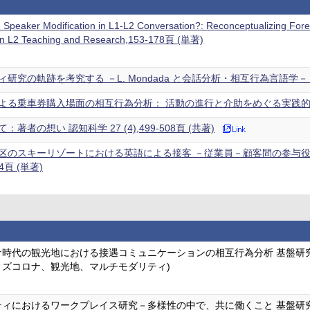
Speaker Modification in L1-L2 Conversation?: Reconceptualizing Foreig
 in L2 Teaching and Research,153-178頁 (単著)
究の軌跡を考究する －L. Mondada と会話分析・相互行為言語学－ 北星論集
る乗車券購入場面の相互行為分析： 活動の進行と介助をめぐる実践的課題 認知科学
著者の想い 認知科学 27 (4),499-508頁 (共著)
区のスキーリゾートにおける英語による接客 －従業員－顧客間の参与役
04頁 (単著)
時代の観光地における接遇コミュニケーションの相互行為分析 基盤研究
ィズコロナ、観光地、マルチモダリティ)
ィにおけるワークプレイス研究－多様性の中で、共に働くこと 基盤研究（