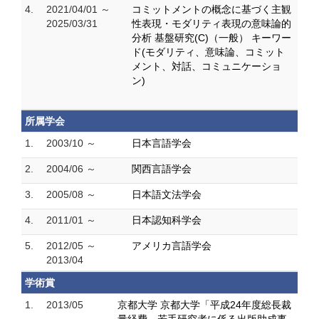
4.
2021/04/01 ～
コミットメントの概念に基づく主観
2025/03/31
性表現・モダリティ表現の意味論的
分析 基盤研究(C)（一般） キーワー
ド(モダリティ、意味論、コミット
メント、対話、コミュニケーショ
ン)
所属学会
1.
2003/10 ～
日本言語学会
2.
2004/06 ～
関西言語学会
3.
2005/08 ～
日本語文法学会
4.
2011/01 ～
日本認知科学会
5.
2012/05 ～
アメリカ言語学会
2013/04
学術賞
1.
2013/05
京都大学 京都大学「平成24年度総長裁