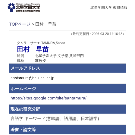
北星学園大学 教員情報
TOPページ
> 田村 早苗
（最終更新日 : 2026-03-20 14:16:13）
タムラ サナエ
TAMURA,Sanae
田村 早苗
所属
北星学園大学 文学部 共通部門
職種
准教授
メールアドレス
ホームページ
https://sites.google.com/site/santamura/
現在の研究分野
言語学 キーワード(意味論、語用論、日本語学)
著書・論文等