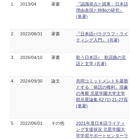
1.
2013/04
著書
『認識視点と因果：日本語
理由表現と時制の研究』
(単著)
2.
2022/08/31
著書
『日本語パラグラフ・ライ
ティング入門』 (共著)
3.
2026/04/10
著書
歌う日本語♪ 歌謡曲の言
語と文学 (共著)
4.
2024/09/30
論文
共同コミットメントを基盤
とする「発話の権利」現象
の考察 北星学園大学文学
部北星論集 62 (1),21-27頁
(単著)
5.
2022/06/01
その他
2021年度日本語ライティ
ング支援状況 北星学園大
学学習サポートセンターラ