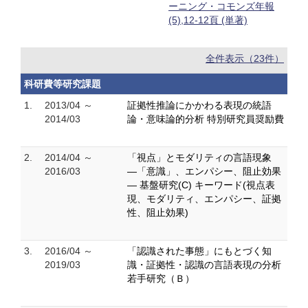
ーニング・コモンズ年報
(5),12-12頁 (単著)
全件表示（23件）
科研費等研究課題
1.
2013/04 ～
証拠性推論にかかわる表現の統語
2014/03
論・意味論的分析 特別研究員奨励費
2.
2014/04 ～
「視点」とモダリティの言語現象
2016/03
―「意識」、エンパシー、阻止効果
― 基盤研究(C) キーワード(視点表
現、モダリティ、エンパシー、証拠
性、阻止効果)
3.
2016/04 ～
「認識された事態」にもとづく知
2019/03
識・証拠性・認識の言語表現の分析
若手研究（Ｂ）