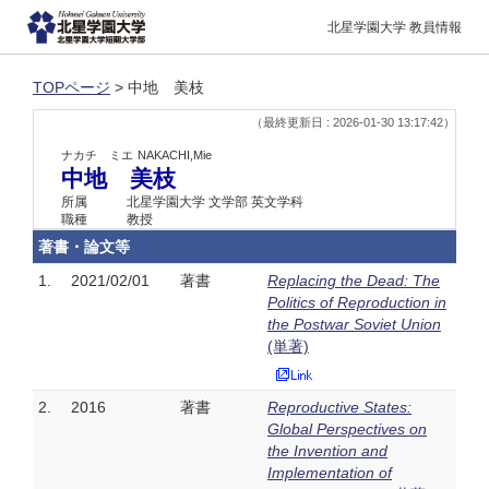
北星学園大学 教員情報
TOPページ
> 中地 美枝
（最終更新日 : 2026-01-30 13:17:42）
ナカチ ミエ
NAKACHI,Mie
中地 美枝
所属
北星学園大学 文学部 英文学科
職種
教授
著書・論文等
1.
2021/02/01
著書
Replacing the Dead: The
Politics of Reproduction in
the Postwar Soviet Union
(単著)
2.
2016
著書
Reproductive States:
Global Perspectives on
the Invention and
Implementation of