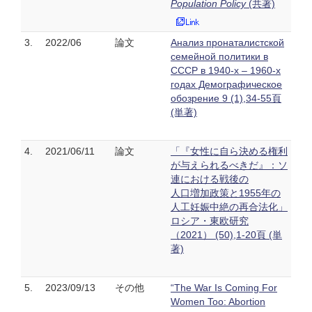
Population Policy
(共著)
3.
2022/06
論文
Анализ пронаталистской
семейной политики в
СССР в 1940-х – 1960-х
годах Демографическое
обозрение 9 (1),34-55頁
(単著)
4.
2021/06/11
論文
「『女性に自ら決める権利
が与えられるべきだ』：ソ
連における戦後の
人口増加政策と1955年の
人工妊娠中絶の再合法化」
ロシア・東欧研究
（2021） (50),1-20頁 (単
著)
5.
2023/09/13
その他
“The War Is Coming For
Women Too: Abortion