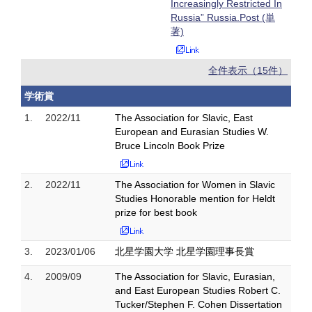
Increasingly Restricted In
Russia” Russia.Post (単
著)
全件表示（15件）
学術賞
1.
2022/11
The Association for Slavic, East
European and Eurasian Studies W.
Bruce Lincoln Book Prize
2.
2022/11
The Association for Women in Slavic
Studies Honorable mention for Heldt
prize for best book
3.
2023/01/06
北星学園大学 北星学園理事長賞
4.
2009/09
The Association for Slavic, Eurasian,
and East European Studies Robert C.
Tucker/Stephen F. Cohen Dissertation