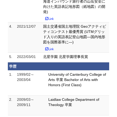
海道インバウンド旅行者の山岳安全に
向けた英語表記地形図（紙地図）の開
発)
4.
2021/12/07
国土交通省国土地理院 Geoアクティビ
ティコンテスト最優秀賞 (UTMグリッ
ド入りの英語表記登山地図―国内地形
図を国際基準に―)
5.
2022/03/01
北星学園 北星学園理事長賞
学歴
1.
1999/02～
University of Canterbury College of
2003/04
Arts 卒業 Bachelor of Arts with
Honors (First Class)
2.
2009/03～
Laidlaw College Department of
2009/11
Theology 卒業