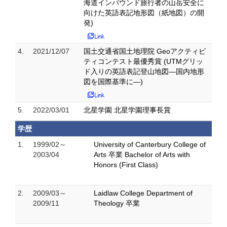
海道インバウンド旅行者の山岳安全に
向けた英語表記地形図（紙地図）の開
発)
4.
2021/12/07
国土交通省国土地理院 Geoアクティビ
ティコンテスト最優秀賞 (UTMグリッ
ド入りの英語表記登山地図―国内地形
図を国際基準に―)
5.
2022/03/01
北星学園 北星学園理事長賞
学歴
1.
1999/02～
University of Canterbury College of
2003/04
Arts 卒業 Bachelor of Arts with
Honors (First Class)
2.
2009/03～
Laidlaw College Department of
2009/11
Theology 卒業