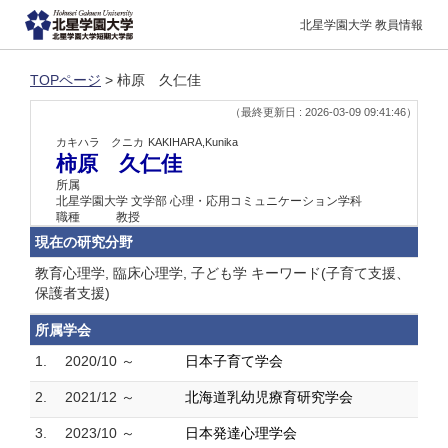
北星学園大学 教員情報
TOPページ
> 柿原 久仁佳
（最終更新日 : 2026-03-09 09:41:46）
カキハラ クニカ
KAKIHARA,Kunika
柿原 久仁佳
所属
北星学園大学 文学部 心理・応用コミュニケーション学科
職種
教授
現在の研究分野
教育心理学, 臨床心理学, 子ども学 キーワード(子育て支援、
保護者支援)
所属学会
1.
2020/10 ～
日本子育て学会
2.
2021/12 ～
北海道乳幼児療育研究学会
3.
2023/10 ～
日本発達心理学会