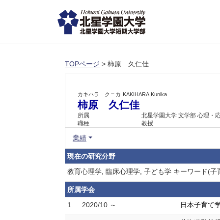
TOPページ
> 柿原 久仁佳
カキハラ クニカ
KAKIHARA,Kunika
柿原 久仁佳
所属
北星学園大学 文学部 心理・
職種
教授
業績
現在の研究分野
教育心理学, 臨床心理学, 子ども学 キーワード(
所属学会
1.
2020/10 ～
日本子育て