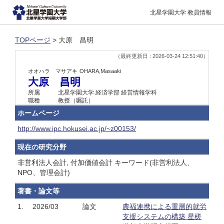
北星学園大学 教員情報
TOPページ
> 大原 昌明
（最終更新日 : 2026-03-24 12:51:40）
オオハラ マサアキ
OHARA,Masaaki
大原 昌明
所属
北星学園大学 経済学部 経営情報学科
職種
教授（嘱託）
ホームページ
http://www.ipc.hokusei.ac.jp/~z00153/
現在の研究分野
非営利法人会計, 付加価値会計 キーワード(非営利法人、
NPO、管理会計)
著書・論文等
1.
2026/03
論文
農福連携による重層的就労
支援システムの構築 星槎