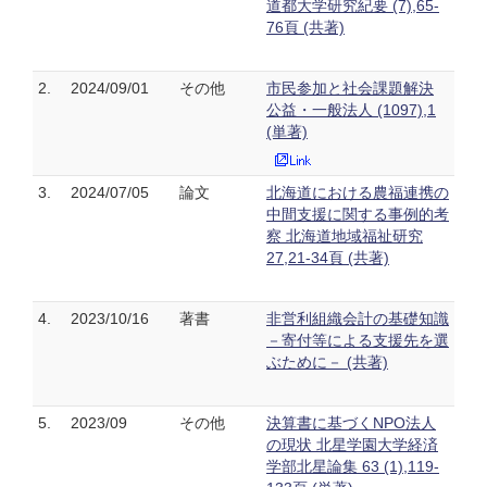
道都大学研究紀要 (7),65-
76頁 (共著)
2.
2024/09/01
その他
市民参加と社会課題解決
公益・一般法人 (1097),1
(単著)
3.
2024/07/05
論文
北海道における農福連携の
中間支援に関する事例的考
察 北海道地域福祉研究
27,21-34頁 (共著)
4.
2023/10/16
著書
非営利組織会計の基礎知識
－寄付等による支援先を選
ぶために－ (共著)
5.
2023/09
その他
決算書に基づくNPO法人
の現状 北星学園大学経済
学部北星論集 63 (1),119-