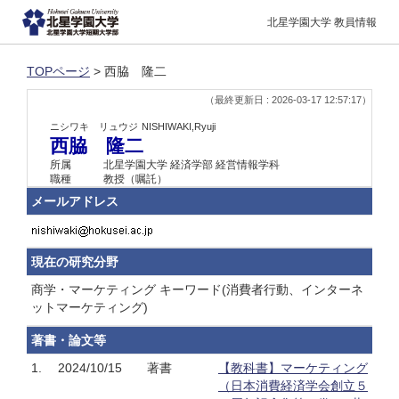
北星学園大学 教員情報
TOPページ
> 西脇 隆二
（最終更新日 : 2026-03-17 12:57:17）
ニシワキ リュウジ
NISHIWAKI,Ryuji
西脇 隆二
所属
北星学園大学 経済学部 経営情報学科
職種
教授（嘱託）
メールアドレス
現在の研究分野
商学・マーケティング キーワード(消費者行動、インターネ
ットマーケティング)
著書・論文等
1.
2024/10/15
著書
【教科書】マーケティング
（日本消費経済学会創立５