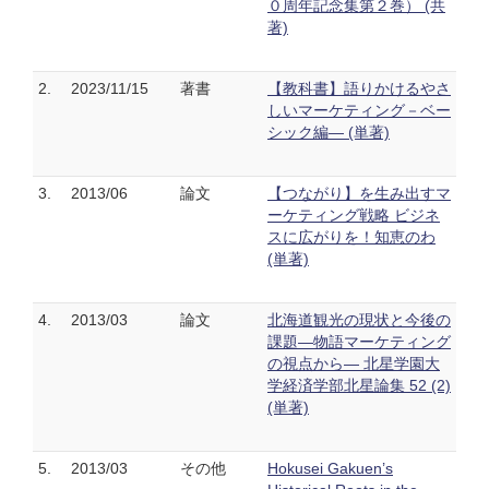
０周年記念集第２巻） (共
著)
2.
2023/11/15
著書
【教科書】語りかけるやさ
しいマーケティング－ベー
シック編― (単著)
3.
2013/06
論文
【つながり】を生み出すマ
ーケティング戦略 ビジネ
スに広がりを！知恵のわ
(単著)
4.
2013/03
論文
北海道観光の現状と今後の
課題―物語マーケティング
の視点から― 北星学園大
学経済学部北星論集 52 (2)
(単著)
5.
2013/03
その他
Hokusei Gakuen’s