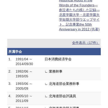
Historical Roots in the
Words of the Founders—
創立者たちの残した記録—
北星学園大学・北星学園大
学短期大学部ウエッブサイ
ト、記念事業the 50th
Anniversary in 2012 (共著)
全件表示（17件）
所属学会
1.
1991/04 ～
日本消費経済学会
2014/09/30
2.
1992/06 ～
∟ 業務幹事
1993/05
3.
1993/06 ～
∟ 北海道部会業務幹事
2005/09
4.
2005/10 ～
∟ 北海道部会評議員
2011/09