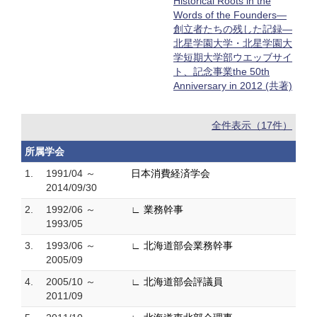
Historical Roots in the
Words of the Founders—
創立者たちの残した記録—
北星学園大学・北星学園大
学短期大学部ウエッブサイ
ト、記念事業the 50th
Anniversary in 2012 (共著)
全件表示（17件）
所属学会
1.
1991/04 ～
日本消費経済学会
2014/09/30
2.
1992/06 ～
∟ 業務幹事
1993/05
3.
1993/06 ～
∟ 北海道部会業務幹事
2005/09
4.
2005/10 ～
∟ 北海道部会評議員
2011/09