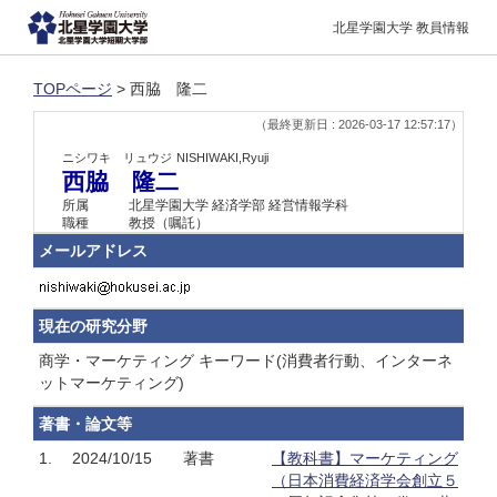
北星学園大学 教員情報
TOPページ
> 西脇 隆二
（最終更新日 : 2026-03-17 12:57:17）
ニシワキ リュウジ
NISHIWAKI,Ryuji
西脇 隆二
所属
北星学園大学 経済学部 経営情報学科
職種
教授（嘱託）
メールアドレス
現在の研究分野
商学・マーケティング キーワード(消費者行動、インターネ
ットマーケティング)
著書・論文等
1.
2024/10/15
著書
【教科書】マーケティング
（日本消費経済学会創立５