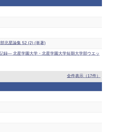
集 52 (2) (単著)
rs—創立者たちの残した記録— 北星学園大学・北星学園大学短期大学部ウエッ
全件表示（17件）