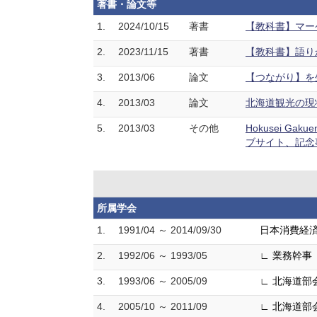
著書・論文等
1.
2024/10/15
著書
【教科書】マー
2.
2023/11/15
著書
【教科書】語り
3.
2013/06
論文
【つながり】を
4.
2013/03
論文
北海道観光の現状
5.
2013/03
その他
Hokusei Gak
ブサイト、記念事業the
所属学会
1.
1991/04 ～ 2014/09/30
日本消費経
2.
1992/06 ～ 1993/05
∟ 業務幹事
3.
1993/06 ～ 2005/09
∟ 北海道部
4.
2005/10 ～ 2011/09
∟ 北海道部