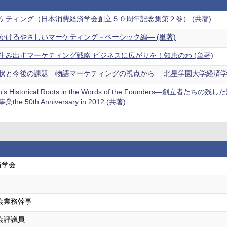
ケティング（日本消費経済学会創立５０周年記念集第２巻） (共著)
かけるやさしいマーケティング－ベーシック編― (単著)
生み出すマーケティング戦略 ビジネスに広がりを！知恵のわ (単著)
と今後の課題―物語マーケティングの視点から― 北星学園大学経済学部北星論
uen’s Historical Roots in the Words of the Founde
 50th Anniversary in 2012 (共著)
済学会
会業務幹事
会評議員