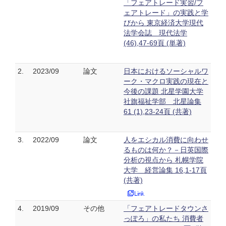
「フェアトレード実習/フ
ェアトレード」の実践と学
びから 東京経済大学現代
法学会誌 現代法学
(46),47-69頁 (単著)
2.
2023/09
論文
日本におけるソーシャルワ
ーク・マクロ実践の現在と
今後の課題 北星学園大学
社旗福祉学部 北星論集
61 (1),23-24頁 (共著)
3.
2022/09
論文
人をエシカル消費に向わせ
るものは何か？－日英国際
分析の視点から 札幌学院
大学 経営論集 16,1-17頁
(共著)
4.
2019/09
その他
「フェアトレードタウンさ
っぽろ」の私たち 消費者