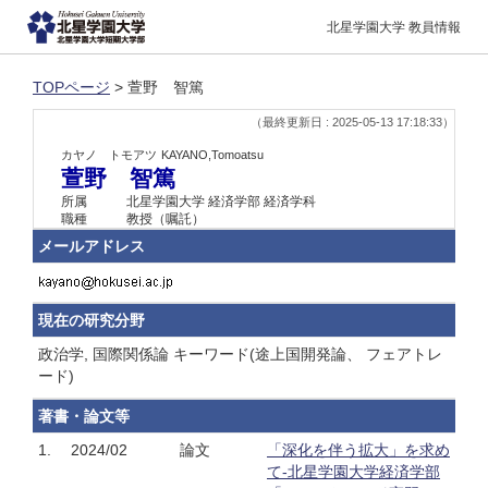
北星学園大学 教員情報
TOPページ
> 萱野 智篤
（最終更新日 : 2025-05-13 17:18:33）
カヤノ トモアツ
KAYANO,Tomoatsu
萱野 智篤
所属
北星学園大学 経済学部 経済学科
職種
教授（嘱託）
メールアドレス
現在の研究分野
政治学, 国際関係論 キーワード(途上国開発論、 フェアトレ
ード)
著書・論文等
1.
2024/02
論文
「深化を伴う拡大」を求め
て‐北星学園大学経済学部