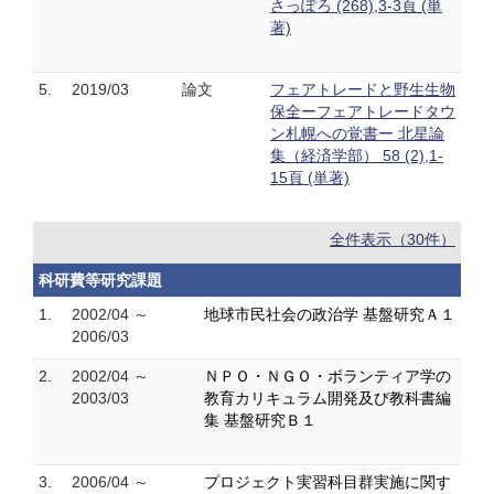
さっぽろ (268),3-3頁 (単
著)
5.
2019/03
論文
フェアトレードと野生生物
保全ーフェアトレードタウ
ン札幌への覚書ー 北星論
集（経済学部） 58 (2),1-
15頁 (単著)
全件表示（30件）
科研費等研究課題
1.
2002/04 ～
地球市民社会の政治学 基盤研究Ａ１
2006/03
2.
2002/04 ～
ＮＰＯ・ＮＧＯ・ボランティア学の
2003/03
教育カリキュラム開発及び教科書編
集 基盤研究Ｂ１
3.
2006/04 ～
プロジェクト実習科目群実施に関す