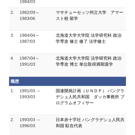
1984/03
2.
1982/09～
マサチューセッツ州立大学 アマー
1983/06
スト校 留学
3.
1984/04～
北海道大学大学院 法学研究科 政治
1987/03
学専攻 修士 修了 法学修士
4.
1987/04～
北海道大学大学院 法学研究科 政治
1991/03
学専攻 博士 単位取得満期退学
職歴
1.
1991/03 ～
国連開発計画（ＵＮＤＰ） バングラ
1993/03
デシュ人民共和国 ダッカ事務所 プ
ログラムオフィサー
2.
1993/03 ～
日本赤十字社 バングラデシュ人民共
1996/03
和国 駐在代表