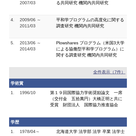
2007/03
る共同研究 機関内共同研究
4.
2009/06 ～
平和学プログラムの高度化に関する
2011/03
調査研究 機関内共同研究
5.
2013/06 ～
Plowshares プログラム（米国3大学
2014/03
による協働型平和学プログラム）に
関する調査研究 機関内共同研究
全件表示（7件）
学術賞
1.
1996/10
第１９回国際協力学術奨励論文 一席
（交付金 五拾萬円）大橋正明と共に
受賞 財団法人 国際協力推進協会
学歴
1.
1978/04～
北海道大学 法学部 法学 卒業 法学士