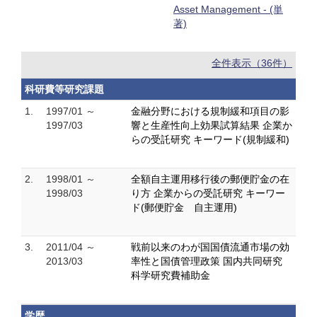
Asset Management - (単
著)
全件表示（36件）
科研費等研究課題
1.
1997/01 ～
金融分野における規制緩和項目の影
1997/03
響と生産性向上効果試算結果 企業か
らの受託研究 キーワード(規制緩和)
2.
1998/01 ～
全額自主運用移行後の郵便貯金の在
1998/03
り方 企業からの受託研究 キーワー
ド(郵便貯金 自主運用)
3.
2011/04 ～
戦前以来のわが国国債流通市場の効
2013/03
率性と国債管理政策 国内共同研究
科学研究費補助金
学歴