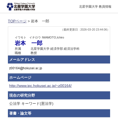
北星学園大学 教員情報
TOPページ
> 岩本 一郎
（最終更新日 : 2026-03-20 23:44:06）
イワモト イチロウ
IWAMOTO,Ichiro
岩本 一郎
所属
北星学園大学 経済学部 経済法学科
職種
教授
メールアドレス
ホームページ
http://www.ipc.hokusei.ac.jp/~z00164/
現在の研究分野
公法学 キーワード(憲法学)
著書・論文等