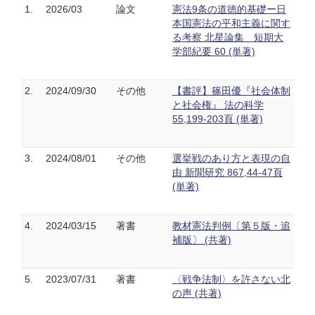
1.
2026/03
論文
憲法9条の道徳的基礎ー日
本国憲法の平和主義に関す
る考察 北星論集 短期大
学部紀要 60 (単著)
2.
2024/09/30
その他
【書評】篠田優『社会体制
と社会権』 法の科学
55,199-203頁 (単著)
3.
2024/08/01
その他
選挙戦のあり方と表現の自
由 新聞研究 867,44-47頁
(単著)
4.
2024/03/15
著書
教材憲法判例〔第５版・追
補版〕 (共著)
5.
2023/07/31
著書
〈戦争法制〉を許さない北
の声 (共著)