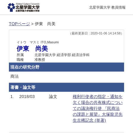
北星学園大学 教員情報
TOPページ
> 伊東 尚美
（最終更新日 : 2020-01-06 14:14:58）
イトウ マスミ
ITO,Masumi
伊東 尚美
所属
北星学園大学 経済学部 経済法学科
職種
准教授
現在の研究分野
商法
著書・論文等
1.
2018/03
論文
権利行使者の指定・通知を
欠く場合の共有株式につい
ての議決権行使 『民商法
の課題と展望』大塚龍児先
生古稀記念 (単著)