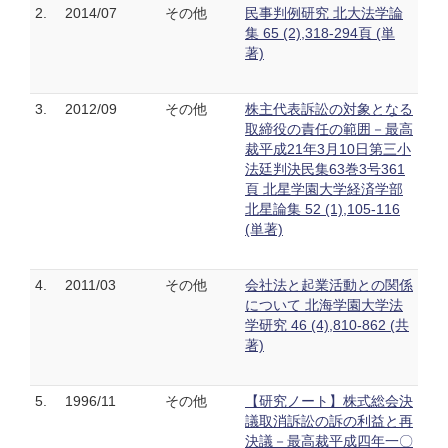
2.
2014/07
その他
民事判例研究 北大法学論
集 65 (2),318-294頁 (単
著)
3.
2012/09
その他
株主代表訴訟の対象となる
取締役の責任の範囲－最高
裁平成21年3月10日第三小
法廷判決民集63巻3号361
頁 北星学園大学経済学部
北星論集 52 (1),105-116
(単著)
4.
2011/03
その他
会社法と起業活動との関係
について 北海学園大学法
学研究 46 (4),810-862 (共
著)
5.
1996/11
その他
【研究ノート】株式総会決
議取消訴訟の訴の利益と再
決議－最高裁平成四年一〇