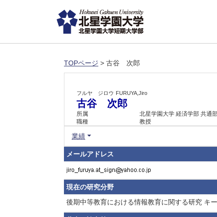
TOPページ
> 古谷 次郎
フルヤ ジロウ
FURUYA,Jiro
古谷 次郎
所属
北星学園大学 経済学部 共通
職種
教授
業績
メールアドレス
現在の研究分野
後期中等教育における情報教育に関する研究 キー