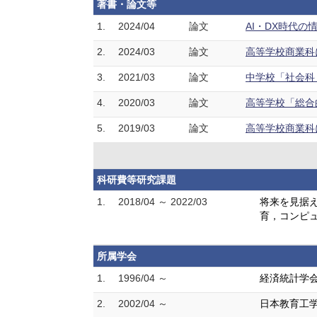
著書・論文等
1.
2024/04
論文
AI・DX時代の情
2.
2024/03
論文
高等学校商業科に
3.
2021/03
論文
中学校「社会科（
4.
2020/03
論文
高等学校「総合的
5.
2019/03
論文
高等学校商業科に
科研費等研究課題
1.
2018/04 ～ 2022/03
将来を見据え
育，コンピ
所属学会
1.
1996/04 ～
経済統計学
2.
2002/04 ～
日本教育工