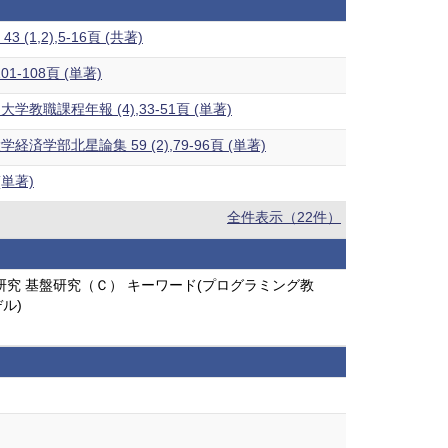
,2),5-16頁 (共著)
108頁 (単著)
課程年報 (4),33-51頁 (単著)
北星論集 59 (2),79-96頁 (単著)
単著)
全件表示（22件）
究 基盤研究（Ｃ） キーワード(プログラミング教
ル)