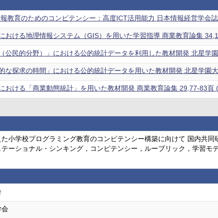
報教育のためのコンピテンシー：高度ICT活用能力 日本情報経営学会誌 43 (1
おける地理情報システム（GIS）を用いた学習指導 商業教育論集 34,101-
公民的分野）」における公的統計データを利用した教材開発 北星学園大学教職
な探求の時間」における公的統計データを用いた教材開発 北星学園大学経済学部
おける「商業動態統計」を用いた教材開発 商業教育論集 29,77-83頁 (
た小学校プログラミング教育のコンピテンシー構築に向けて 国内共同研
ュテーショナル・シンキング，コンピテンシー，ルーブリック，学習モデ
会
学会