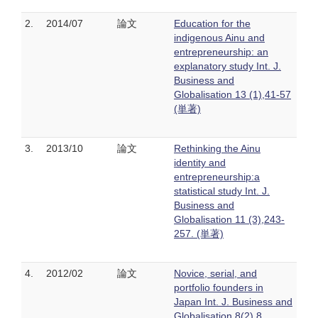
2.
2014/07
論文
Education for the
indigenous Ainu and
entrepreneurship: an
explanatory study Int. J.
Business and
Globalisation 13 (1),41-57
(単著)
3.
2013/10
論文
Rethinking the Ainu
identity and
entrepreneurship:a
statistical study Int. J.
Business and
Globalisation 11 (3),243-
257. (単著)
4.
2012/02
論文
Novice, serial, and
portfolio founders in
Japan Int. J. Business and
Globalisation,8(2) 8