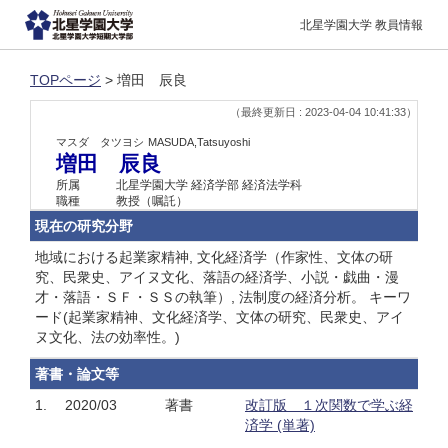
北星学園大学 教員情報
TOPページ
> 増田 辰良
（最終更新日 : 2023-04-04 10:41:33）
マスダ タツヨシ
MASUDA,Tatsuyoshi
増田 辰良
所属
北星学園大学 経済学部 経済法学科
職種
教授（嘱託）
現在の研究分野
地域における起業家精神, 文化経済学（作家性、文体の研
究、民衆史、アイヌ文化、落語の経済学、小説・戯曲・漫
才・落語・ＳＦ・ＳＳの執筆）, 法制度の経済分析。 キーワ
ード(起業家精神、文化経済学、文体の研究、民衆史、アイ
ヌ文化、法の効率性。)
著書・論文等
1.
2020/03
著書
改訂版 １次関数で学ぶ経
済学 (単著)