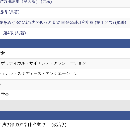
協力用語集（第３版） (共著)
構 (共著)
をめぐる地域協力の現状と展望 開発金融研究所報 (第１２号) (単著)
第4版 (共著)
学会
・ポリティカル・サイエンス・アソシエーション
ショナル・スタディーズ・アソシエーション
会
策学会
法学部 政治学科 卒業 学士 (政治学)