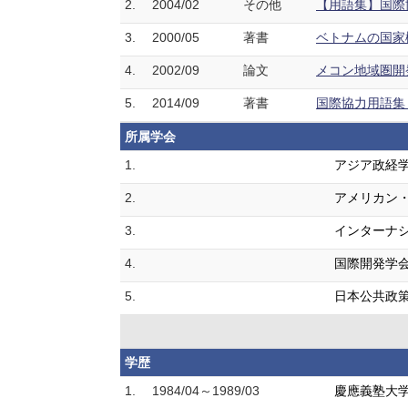
2.
2004/02
その他
【用語集】国際
3.
2000/05
著書
ベトナムの国家機
4.
2002/09
論文
メコン地域圏開発
5.
2014/09
著書
国際協力用語集 
所属学会
1.
アジア政経
2.
アメリカン
3.
インターナ
4.
国際開発学
5.
日本公共政
学歴
1.
1984/04～1989/03
慶應義塾大学 