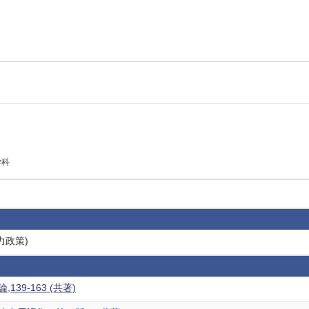
学科
力政策)
39-163 (共著)