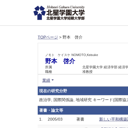
TOPページ
> 野本 啓介
ノモト ケイスケ
NOMOTO,Keisuke
野本 啓介
所属
北星学園大学 経済学部 経済
職種
准教授
業績
現在の研究分野
政治学, 国際関係論, 地域研究 キーワード(国際協
著書・論文等
1.
2005/03
著書
新しい平和構築論,1