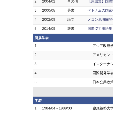
2.
2004/02
その他
【用語集】国際
3.
2000/05
著書
ベトナムの国家機
4.
2002/09
論文
メコン地域圏開発
5.
2014/09
著書
国際協力用語集 
所属学会
1.
アジア政経
2.
アメリカン
3.
インターナ
4.
国際開発学
5.
日本公共政
学歴
1.
1984/04～1989/03
慶應義塾大学 