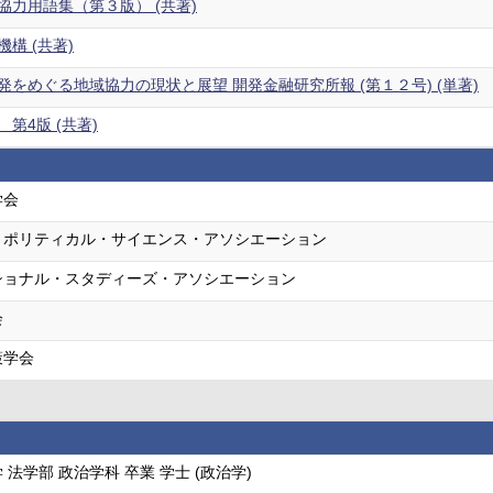
協力用語集（第３版） (共著)
構 (共著)
をめぐる地域協力の現状と展望 開発金融研究所報 (第１２号) (単著)
第4版 (共著)
学会
・ポリティカル・サイエンス・アソシエーション
ショナル・スタディーズ・アソシエーション
会
策学会
法学部 政治学科 卒業 学士 (政治学)