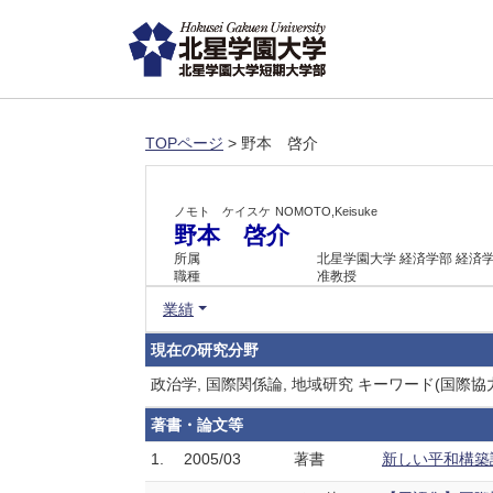
TOPページ
> 野本 啓介
ノモト ケイスケ
NOMOTO,Keisuke
野本 啓介
所属
北星学園大学 経済学部 経済
職種
准教授
業績
現在の研究分野
政治学, 国際関係論, 地域研究 キーワード(国際協
著書・論文等
1.
2005/03
著書
新しい平和構築論,1