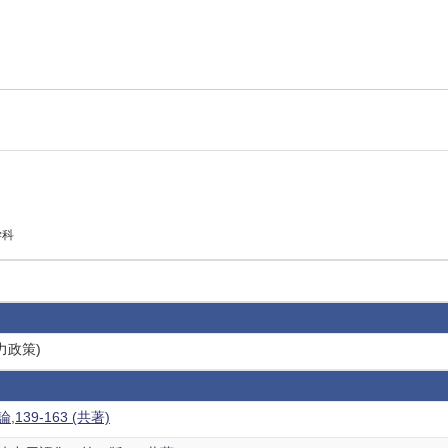
学科
力政策)
39-163 (共著)