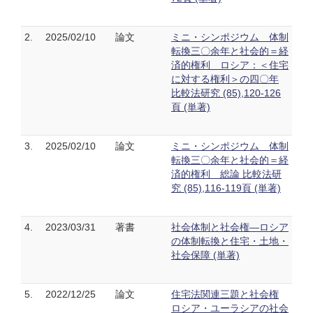
2.
2025/02/10
論文
ミニ・シンポジウム 体制
転換三〇余年と社会的＝経
済的権利 ロシア：＜住宅
に対する権利＞の四〇年
比較法研究 (85),120-126
頁 (単著)
3.
2025/02/10
論文
ミニ・シンポジウム 体制
転換三〇余年と社会的＝経
済的権利 総論 比較法研
究 (85),116-119頁 (単著)
4.
2023/03/31
著書
社会体制と社会権―ロシア
の体制転換と住宅・土地・
社会保障 (単著)
5.
2022/12/25
論文
住宅法関連三題と社会権
ロシア・ユーラシアの社会