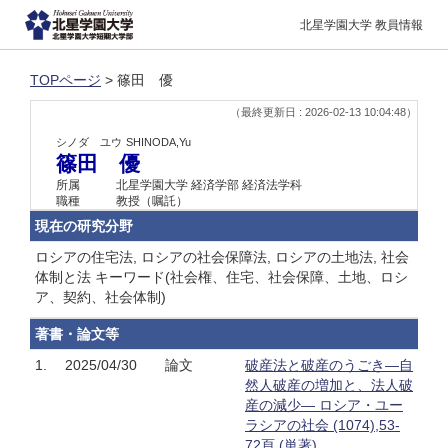
北星学園大学 教員情報
TOPページ
> 篠田 優
（最終更新日 : 2026-02-13 10:04:48）
シノダ ユウ
SHINODA,Yu
篠田 優
所属
北星学園大学 経済学部 経済法学科
職種
教授（嘱託）
現在の研究分野
ロシアの住宅法, ロシアの社会保障法, ロシアの土地法, 社会
体制と法 キーワード(社会権、住宅、社会保障、土地、ロシ
ア、契約、社会体制)
著書・論文等
1.
2025/04/30
論文
破産法と破産のうごき―自
然人破産の増加と、法人破
産の減少― ロシア・ユー
ラシアの社会 (1074),53-
72頁 (単著)