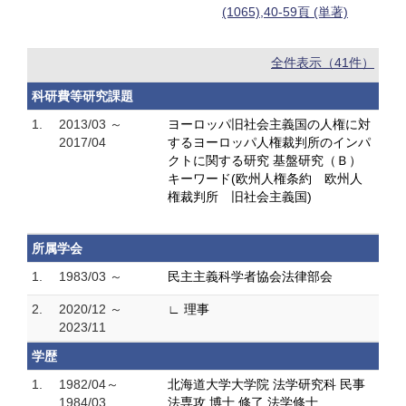
(1065),40-59頁 (単著)
全件表示（41件）
科研費等研究課題
1.
2013/03 ～
ヨーロッパ旧社会主義国の人権に対
2017/04
するヨーロッパ人権裁判所のインパ
クトに関する研究 基盤研究（Ｂ）
キーワード(欧州人権条約 欧州人
権裁判所 旧社会主義国)
所属学会
1.
1983/03 ～
民主主義科学者協会法律部会
2.
2020/12 ～
∟ 理事
2023/11
学歴
1.
1982/04～
北海道大学大学院 法学研究科 民事
1984/03
法専攻 博士 修了 法学修士