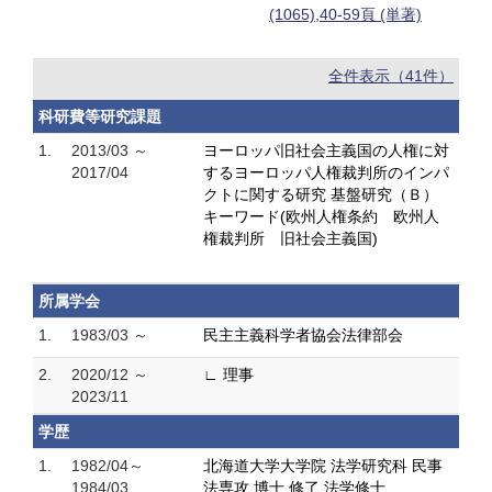
(1065),40-59頁 (単著)
全件表示（41件）
科研費等研究課題
1.
2013/03 ～
ヨーロッパ旧社会主義国の人権に対
2017/04
するヨーロッパ人権裁判所のインパ
クトに関する研究 基盤研究（Ｂ）
キーワード(欧州人権条約 欧州人
権裁判所 旧社会主義国)
所属学会
1.
1983/03 ～
民主主義科学者協会法律部会
2.
2020/12 ～
∟ 理事
2023/11
学歴
1.
1982/04～
北海道大学大学院 法学研究科 民事
1984/03
法専攻 博士 修了 法学修士