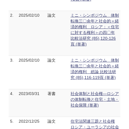
2.
2025/02/10
論文
ミニ・シンポジウム 体制
転換三〇余年と社会的＝経
済的権利 ロシア：＜住宅
に対する権利＞の四〇年
比較法研究 (85),120-126
頁 (単著)
3.
2025/02/10
論文
ミニ・シンポジウム 体制
転換三〇余年と社会的＝経
済的権利 総論 比較法研
究 (85),116-119頁 (単著)
4.
2023/03/31
著書
社会体制と社会権―ロシア
の体制転換と住宅・土地・
社会保障 (単著)
5.
2022/12/25
論文
住宅法関連三題と社会権
ロシア・ユーラシアの社会