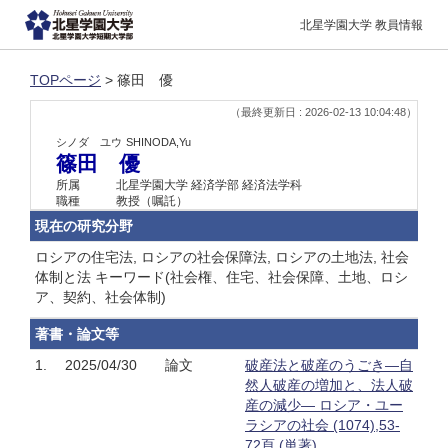
北星学園大学 教員情報
TOPページ
> 篠田 優
（最終更新日 : 2026-02-13 10:04:48）
シノダ ユウ
SHINODA,Yu
篠田 優
所属
北星学園大学 経済学部 経済法学科
職種
教授（嘱託）
現在の研究分野
ロシアの住宅法, ロシアの社会保障法, ロシアの土地法, 社会
体制と法 キーワード(社会権、住宅、社会保障、土地、ロシ
ア、契約、社会体制)
著書・論文等
1.
2025/04/30
論文
破産法と破産のうごき―自
然人破産の増加と、法人破
産の減少― ロシア・ユー
ラシアの社会 (1074),53-
72頁 (単著)