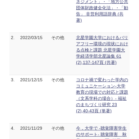
ネジメント」・「地方公共
団体財政健全化法」・「勧
告」 非営利用語辞典 (共
著)
2.
2022/03/15
その他
北星学園大学におけるバリ
アフリー環境の現状におけ
る点検と課題 北星学園大
学経済学部北星論集 61
(2),137-147頁 (共著)
3.
2021/12/15
その他
コロナ禍で変わった学内の
コミュニケーション-大学
教育の現場での対応と課題
（文系学科の場合）- 福祉
のまちづくり研究 23
(2),40-43頁 (単著)
4.
2021/11/29
その他
今，大学で -聴覚障害学生
のサポート- 聴覚障害 秋