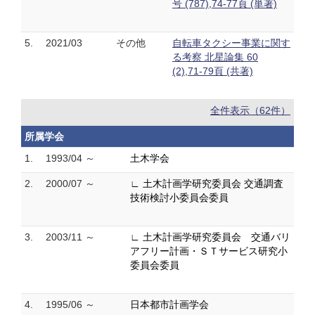
号 (787),74-77頁 (単著)
5.
2021/03
その他
自転車タクシー事業に関す
る考察 北星論集 60
(2),71-79頁 (共著)
全件表示（62件）
所属学会
1.
1993/04 ～
土木学会
2.
2000/07 ～
∟ 土木計画学研究委員会 交通調査
技術検討小委員会委員
3.
2003/11 ～
∟ 土木計画学研究委員会 交通バリ
アフリー計画・ＳＴサービス研究小
委員会委員
4.
1995/06 ～
日本都市計画学会