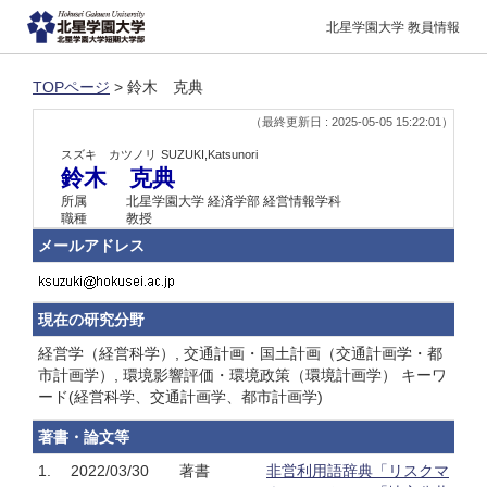
北星学園大学 教員情報
TOPページ
> 鈴木 克典
（最終更新日 : 2025-05-05 15:22:01）
スズキ カツノリ
SUZUKI,Katsunori
鈴木 克典
所属
北星学園大学 経済学部 経営情報学科
職種
教授
メールアドレス
現在の研究分野
経営学（経営科学）, 交通計画・国土計画（交通計画学・都
市計画学）, 環境影響評価・環境政策（環境計画学） キーワ
ード(経営科学、交通計画学、都市計画学)
著書・論文等
1.
2022/03/30
著書
非営利用語辞典「リスクマ