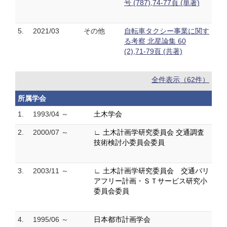
号 (787),74-77頁 (単著)
5.
2021/03
その他
自転車タクシー事業に関す
る考察 北星論集 60
(2),71-79頁 (共著)
全件表示（62件）
所属学会
1.
1993/04 ～
土木学会
2.
2000/07 ～
∟ 土木計画学研究委員会 交通調査
技術検討小委員会委員
3.
2003/11 ～
∟ 土木計画学研究委員会 交通バリ
アフリー計画・ＳＴサービス研究小
委員会委員
4.
1995/06 ～
日本都市計画学会