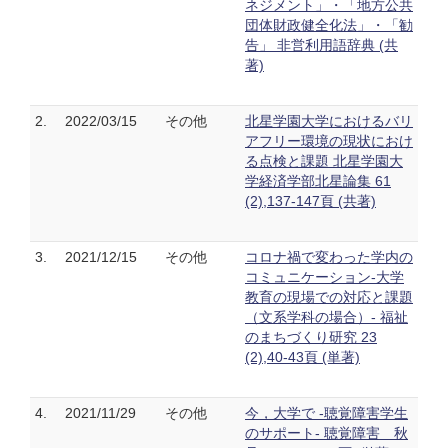
ネジメント」・「地方公共
団体財政健全化法」・「勧
告」 非営利用語辞典 (共
著)
2.
2022/03/15
その他
北星学園大学におけるバリ
アフリー環境の現状におけ
る点検と課題 北星学園大
学経済学部北星論集 61
(2),137-147頁 (共著)
3.
2021/12/15
その他
コロナ禍で変わった学内の
コミュニケーション-大学
教育の現場での対応と課題
（文系学科の場合）- 福祉
のまちづくり研究 23
(2),40-43頁 (単著)
4.
2021/11/29
その他
今，大学で -聴覚障害学生
のサポート- 聴覚障害 秋