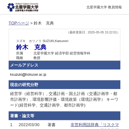
北星学園大学 教員情報
TOPページ
> 鈴木 克典
（最終更新日 : 2025-05-05 15:22:01）
スズキ カツノリ
SUZUKI,Katsunori
鈴木 克典
所属
北星学園大学 経済学部 経営情報学科
職種
教授
メールアドレス
現在の研究分野
経営学（経営科学）, 交通計画・国土計画（交通計画学・都
市計画学）, 環境影響評価・環境政策（環境計画学） キーワ
ード(経営科学、交通計画学、都市計画学)
著書・論文等
1.
2022/03/30
著書
非営利用語辞典「リスクマ