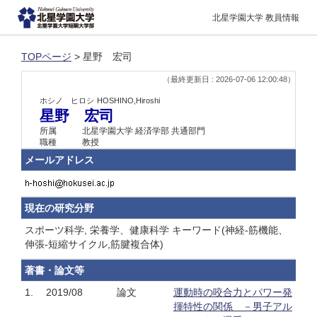
北星学園大学 教員情報
TOPページ
> 星野 宏司
（最終更新日 : 2026-07-06 12:00:48）
ホシノ ヒロシ
HOSHINO,Hiroshi
星野 宏司
所属
北星学園大学 経済学部 共通部門
職種
教授
メールアドレス
現在の研究分野
スポーツ科学, 栄養学、健康科学 キーワード(神経‐筋機能、
伸張‐短縮サイクル,筋腱複合体)
著書・論文等
1.
2019/08
論文
運動時の咬合力とパワー発
揮特性の関係 －男子アル