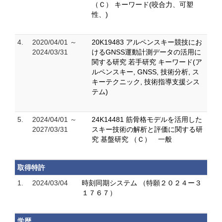
（Ｃ） キーワード(咬合力、可塑
性、)
4.
2020/04/01 ～
20K19483 アルペンスキー競技にお
2024/03/31
けるGNSS運動計測データの活用に
関する研究 若手研究 キーワード(ア
ルペンスキー, GNSS, 技術分析, ス
キーテクニック, 技術指導支援シス
テム)
5.
2024/04/01 ～
24K14481 筋骨格モデルを活用した
2027/03/31
スキー技術の解析と評価に関する研
究 基盤研究 （Ｃ） 一般
取得特許
1.
2024/03/04
時刻同期システム （特願２０２４ー３
１７６７）
学歴