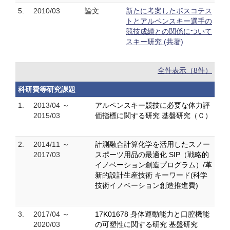
5.
2010/03
論文
新たに考案したボスコテス
トとアルペンスキー選手の
競技成績との関係について
スキー研究 (共著)
全件表示（8件）
科研費等研究課題
1.
2013/04 ～
アルペンスキー競技に必要な体力評
2015/03
価指標に関する研究 基盤研究（Ｃ）
2.
2014/11 ～
計測融合計算化学を活用したスノー
2017/03
スポーツ用品の最適化 SIP（戦略的
イノベーション創造プログラム）/革
新的設計生産技術 キーワード(科学
技術イノベーション創造推進費)
3.
2017/04 ～
17K01678 身体運動能力と口腔機能
2020/03
の可塑性に関する研究 基盤研究