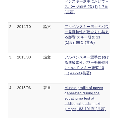
ペンスキー選手において－
スポーツ歯学 23 (1),1-7頁
(共著)
2.
2014/10
論文
アルペンスキー選手のパワ
ー発揮特性が咬合力に与え
る影響 スキー研究 11
(1),59-66頁 (共著)
3.
2013/08
論文
アルペンスキー選手におけ
る無酸素性パワー発揮特性
について スキー研究 10
(1),47-53 (共著)
4.
2013/06
著書
Muscle profile of power
generated during the
squat jump test at
additional loads in ski-
jumper,183-191頁 (共著)