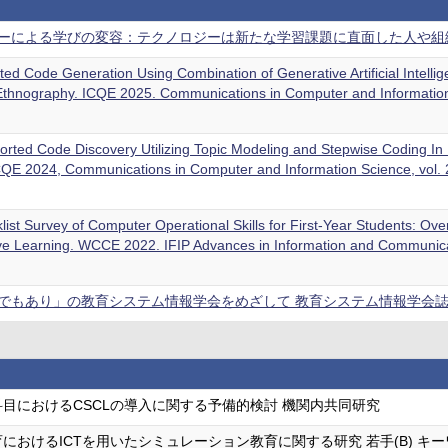
ーによる学びの変容：テクノロジーは新たな学習課題に直面した人や組織をど
ed Code Generation Using Combination of Generative Artificial Intell
e Ethnography. ICQE 2025. Communications in Computer and Informati
ted Code Discovery Utilizing Topic Modeling and Stepwise Coding In Ki
CQE 2024, Communications in Computer and Information Science, vol.
list Survey of Computer Operational Skills for First-Year Students: Ov
ve Learning. WCCE 2022. IFIP Advances in Information and Communi
もあり」の教育システム情報学会をめざして 教育システム情報学会誌 40 (3)
目におけるCSCLの導入に関する予備的検討 機関内共同研究
におけるICTを用いたシミュレーション教育に関する研究 若手(B) キー