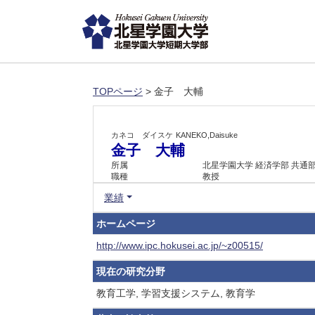
TOPページ
> 金子 大輔
カネコ ダイスケ
KANEKO,Daisuke
金子 大輔
所属
北星学園大学 経済学部 共通
職種
教授
業績
ホームページ
http://www.ipc.hokusei.ac.jp/~z00515/
現在の研究分野
教育工学, 学習支援システム, 教育学