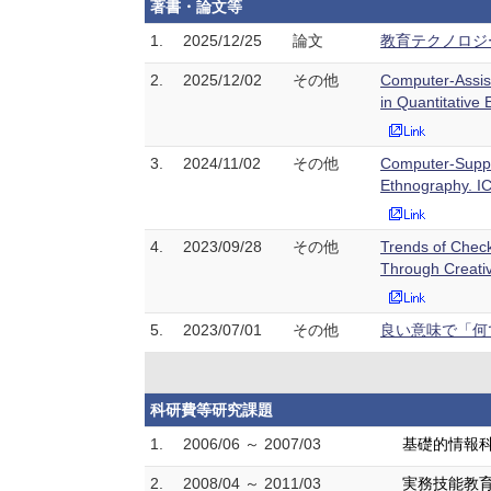
著書・論文等
1.
2025/12/25
論文
教育テクノロジ
2.
2025/12/02
その他
Computer-Assist
in Quantitativ
3.
2024/11/02
その他
Computer-Suppor
Ethnography. I
4.
2023/09/28
その他
Trends of Check
Through Creati
5.
2023/07/01
その他
良い意味で「何で
科研費等研究課題
1.
2006/06 ～ 2007/03
基礎的情報科
2.
2008/04 ～ 2011/03
実務技能教育