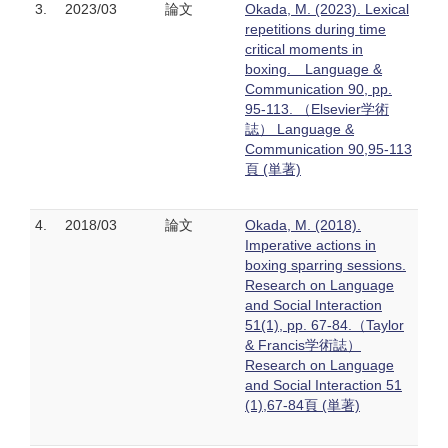
3.
2023/03
論文
Okada, M. (2023). Lexical
repetitions during time
critical moments in
boxing. Language &
Communication 90, pp.
95-113. （Elsevier学術
誌） Language &
Communication 90,95-113
頁 (単著)
4.
2018/03
論文
Okada, M. (2018).
Imperative actions in
boxing sparring sessions.
Research on Language
and Social Interaction
51(1), pp. 67-84.（Taylor
& Francis学術誌）
Research on Language
and Social Interaction 51
(1),67-84頁 (単著)