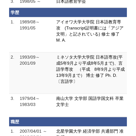
3.
1998/05 ～
日本語教育学会
学歴
1.
1989/08～
アイオワ大学大学院 日本語教育専
1991/05
攻 (Transcript証明書には「アジア
文明」と記されている) 修士 修了
M. A.
2.
1993/09～
ミネソタ大学大学院 日本語専攻(平
2001/09
成5年9月より平成8年5月まで)、言
語学専攻 （平成 8年9月より平成
13年9月まで） 博士 修了 Ph. D.
〔言語学〕
3.
1979/04～
南山大学 文学部 国語学国文科 卒業
1983/03
文学士
職歴
1.
2007/04/01 ～
北星学園大学 経済学部 共通部門 准