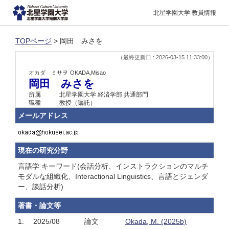
北星学園大学 教員情報
TOPページ
> 岡田 みさを
（最終更新日 : 2026-03-15 11:33:00）
オカダ ミサヲ
OKADA,Misao
岡田 みさを
所属
北星学園大学 経済学部 共通部門
職種
教授（嘱託）
メールアドレス
現在の研究分野
言語学 キーワード(会話分析、インストラクションのマルチ
モダルな組織化、Interactional Linguistics、言語とジェンダ
ー、談話分析)
著書・論文等
1.
2025/08
論文
Okada, M. (2025b)