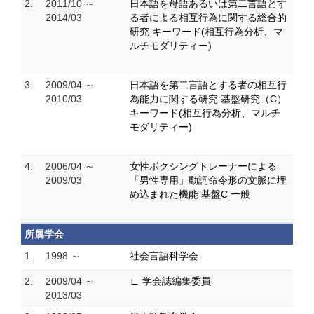
2.
2011/10 ～
日本語を母語あるいは第二言語とす
2014/03
る者による相互行為に関する総合的
研究 キーワード(相互行為分析、マ
ルチモダリティー)
3.
2009/04 ～
日本語を第二言語とする者の相互行
2010/03
為能力に関する研究 基盤研究（C）
キーワード(相互行為分析、マルチ
モダリティー)
4.
2006/04 ～
女性ボクシングトレーナーによる
2009/03
「男性専用」動詞命令形の文脈に埋
め込まれた機能 基盤C 一般
所属学会
1.
1998 ～
社会言語科学会
2.
2009/04 ～
∟ 学会誌編集委員
2013/03