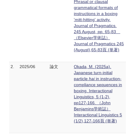
Phrasal or clausal
grammatical formats of
instructions in a boxing
'mitt-hitting' activity.
Journal of Pragmatics.
245 August, pp. 65-83
（Elsevier学術誌）
Journal of Pragmatics 245
(August),65-83頁 (単著)
2.
2025/06
論文
Okada, M. (2025a).
Japanese turn-initial
particle
hai
in instruction-
compliance sequences in
boxing. Interactional
Linguistics, 5 (1-2),
pp127-166. （John
Benjamins学術誌）
Interactional Linguistics 5
(1/2),127-166頁 (単著)