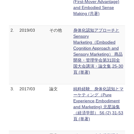
(First-Mover Advantage)
and Embodied Sense
Making (共著)
2.
2019/03
その他
身体化認知アプローチと
Sensory
Marketing（Embodied
Cognition Approach and
Sensory Marketing） 商品
開発・管理学会第31回全
国大会講演・論文集,25-30
頁 (単著)
3.
2017/03
論文
純粋経験、身体化認知とマ
ーケティング（Pure
Experience,Embodiment
and Marketing) 北星論集
（経済学部） 56 (2),31-53
頁 (単著)