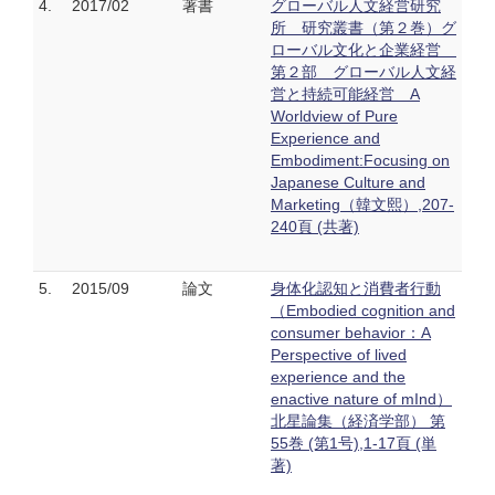
4.
2017/02
著書
グローバル人文経営研究
所 研究叢書（第２巻）グ
ローバル文化と企業経営
第２部 グローバル人文経
営と持続可能経営 A
Worldview of Pure
Experience and
Embodiment:Focusing on
Japanese Culture and
Marketing（韓文熙）,207-
240頁 (共著)
5.
2015/09
論文
身体化認知と消費者行動
（Embodied cognition and
consumer behavior：A
Perspective of lived
experience and the
enactive nature of mInd）
北星論集（経済学部） 第
55巻 (第1号),1-17頁 (単
著)