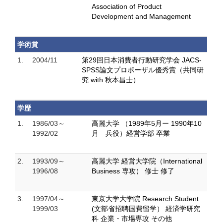
Association of Product
Development and Management
学術賞
1.
2004/11
第29回日本消費者行動研究学会 JACS-
SPSS論文プロポーザル優秀賞（共同研
究 with 秋本昌士）
学歴
1.
1986/03～
高麗大学 （1989年5月ー 1990年10
1992/02
月 兵役）経営学部 卒業
2.
1993/09～
高麗大学 経営大学院（International
1996/08
Business 専攻） 修士 修了
3.
1997/04～
東京大学大学院 Research Student
1999/03
(文部省招聘国費留学） 経済学研究
科 企業・市場専攻 その他