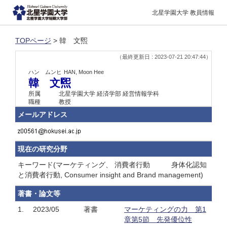
北星学園大学 教員情報
TOPページ
> 韓 文煕
（最終更新日 : 2023-07-21 20:47:44）
ハン ムンヒ
HAN, Moon Hee
韓 文煕
所属
北星学園大学 経済学部 経営情報学科
職種
教授
メールアドレス
現在の研究分野
キーワード(マーケティング、 消費者行動 身体化認知
と消費者行動, Consumer insight and Brand management)
著書・論文等
1.
2023/05
著書
マーケティングの力 第1
章第5節 先発優位性