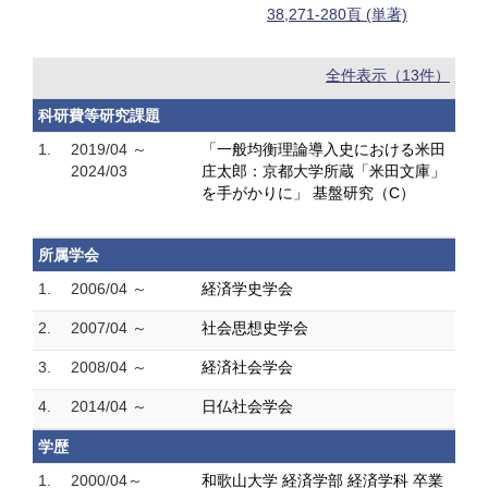
38,271-280頁 (単著)
全件表示（13件）
科研費等研究課題
1.
2019/04 ～
「一般均衡理論導入史における米田
2024/03
庄太郎：京都大学所蔵「米田文庫」
を手がかりに」 基盤研究（C）
所属学会
1.
2006/04 ～
経済学史学会
2.
2007/04 ～
社会思想史学会
3.
2008/04 ～
経済社会学会
4.
2014/04 ～
日仏社会学会
学歴
1.
2000/04～
和歌山大学 経済学部 経済学科 卒業