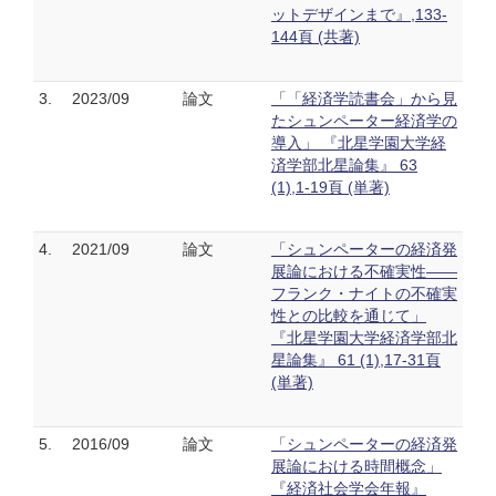
ットデザインまで』,133-
144頁 (共著)
3.
2023/09
論文
「「経済学読書会」から見
たシュンペーター経済学の
導入」 『北星学園大学経
済学部北星論集』 63
(1),1-19頁 (単著)
4.
2021/09
論文
「シュンペーターの経済発
展論における不確実性――
フランク・ナイトの不確実
性との比較を通じて」
『北星学園大学経済学部北
星論集』 61 (1),17-31頁
(単著)
5.
2016/09
論文
「シュンペーターの経済発
展論における時間概念」
『経済社会学会年報』