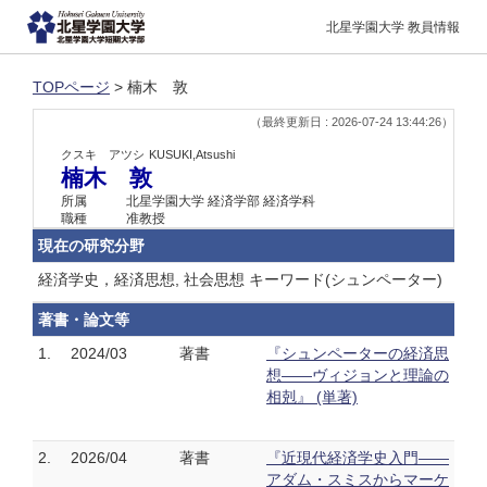
北星学園大学 教員情報
TOPページ
> 楠木 敦
（最終更新日 : 2026-07-24 13:44:26）
クスキ アツシ
KUSUKI,Atsushi
楠木 敦
所属
北星学園大学 経済学部 経済学科
職種
准教授
現在の研究分野
経済学史，経済思想, 社会思想 キーワード(シュンペーター)
著書・論文等
1.
2024/03
著書
『シュンペーターの経済思
想――ヴィジョンと理論の
相剋』 (単著)
2.
2026/04
著書
『近現代経済学史入門――
アダム・スミスからマーケ