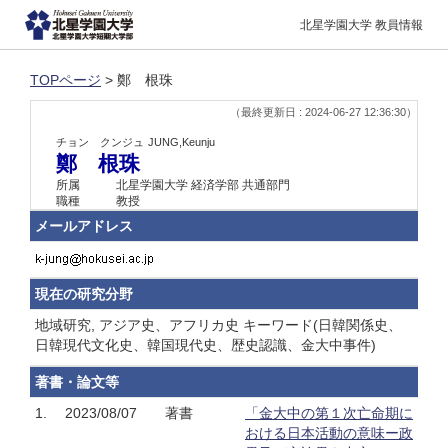
北星学園大学 教員情報
TOPページ
> 鄭 根珠
（最終更新日 : 2024-06-27 12:36:30）
チョン クンジュ
JUNG,Keunju
鄭 根珠
所属
北星学園大学 経済学部 共通部門
職種
教授
メールアドレス
現在の研究分野
地域研究, アジア史、アフリカ史 キーワード(日韓関係史、
日韓現代文化史、韓国現代史、歴史認識、金大中事件)
著書・論文等
1.
2023/08/07
著書
「金大中の第１次亡命期に
おける日本活動の意味ー政