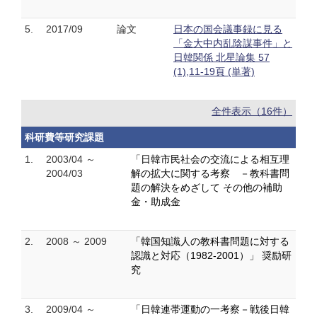
5.
2017/09
論文
日本の国会議事録に見る
「金大中内乱陰謀事件」と
日韓関係 北星論集 57
(1),11-19頁 (単著)
全件表示（16件）
科研費等研究課題
1.
2003/04 ～
「日韓市民社会の交流による相互理
2004/03
解の拡大に関する考察 －教科書問
題の解決をめざして その他の補助
金・助成金
2.
2008 ～ 2009
「韓国知識人の教科書問題に対する
認識と対応（1982-2001）」 奨励研
究
3.
2009/04 ～
「日韓連帯運動の一考察－戦後日韓