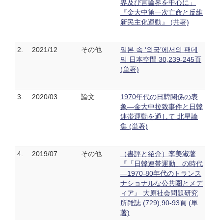
界及び言論界を中心に」
『金大中第一次亡命と反維
新民主化運動』 (共著)
2.
2021/12
その他
일본 속 ‘외국’에서의 팬데
믹 日本空間 30,239-245頁
(単著)
3.
2020/03
論文
1970年代の日韓関係の表
象―金大中拉致事件と日韓
連帯運動を通して 北星論
集 (単著)
4.
2019/07
その他
（書評と紹介）李美淑著
『「日韓連帯運動」の時代
―1970-80年代のトランス
ナショナルな公共圏とメデ
ィア』 大原社会問題研究
所雑誌 (729),90-93頁 (単
著)