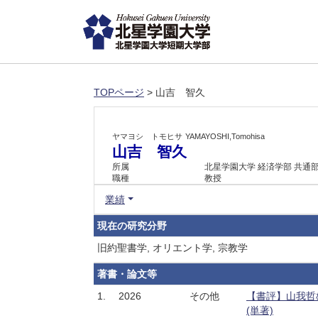
TOPページ
> 山吉 智久
ヤマヨシ トモヒサ
YAMAYOSHI,Tomohisa
山吉 智久
所属
北星学園大学 経済学部 共通
職種
教授
業績
現在の研究分野
旧約聖書学, オリエント学, 宗教学
著書・論文等
1.
2026
その他
【書評】山我哲雄
(単著)