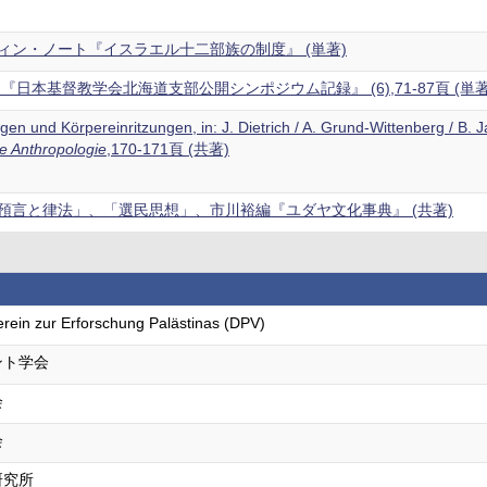
ィン・ノート『イスラエル十二部族の制度』 (単著)
『日本基督教学会北海道支部公開シンポジウム記録』 (6),71-87頁 (単著
ngen und Körpereinritzungen, in: J. Dietrich / A. Grund-Wittenberg / B
he Anthropologie
,170-171頁 (共著)
預言と律法」、「選民思想」、市川裕編『ユダヤ文化事典』 (共著)
rein zur Erforschung Palästinas (DPV)
ント学会
会
会
研究所