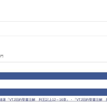
部門
著『VTJ旧約聖書注解 列王記上12～16章』・『VTJ旧約聖書注解 列王