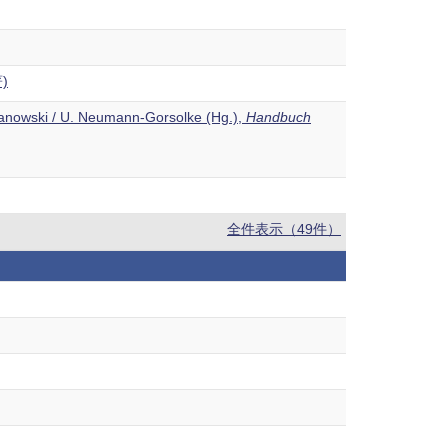
)
. Janowski / U. Neumann-Gorsolke (Hg.),
Handbuch
全件表示（49件）