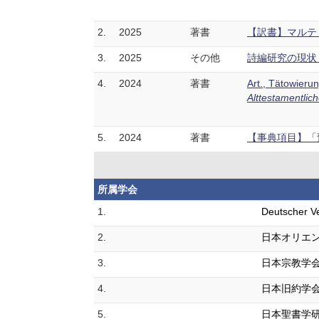
2.
2025
著書
【訳書】マルテ
3.
2025
その他
詩編研究の現状 
4.
2024
著書
Art., Tätowieru
Alttestamentlic
5.
2024
著書
【事典項目】「
所属学会
1.
Deutscher Ve
2.
日本オリエ
3.
日本宗教学
4.
日本旧約学
5.
日本聖書学