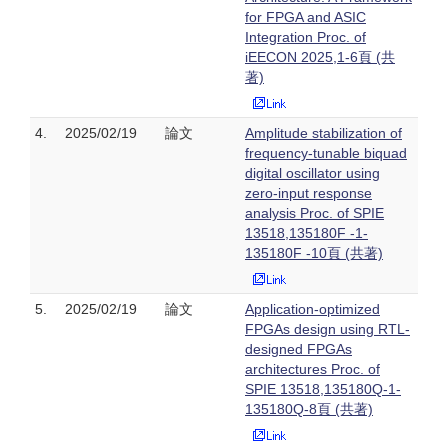
for FPGA and ASIC
Integration Proc. of
iEECON 2025,1-6頁 (共
著)
4.
2025/02/19
論文
Amplitude stabilization of
frequency-tunable biquad
digital oscillator using
zero-input response
analysis Proc. of SPIE
13518,135180F -1-
135180F -10頁 (共著)
5.
2025/02/19
論文
Application-optimized
FPGAs design using RTL-
designed FPGAs
architectures Proc. of
SPIE 13518,135180Q-1-
135180Q-8頁 (共著)