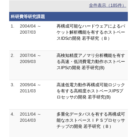
全件表示（185件）
科研費等研究課題
1.
2004/04 ～
再構成可能なハードウェアによるパ
2007/03
ケット解析機能を有するホストベー
スIDSの開発 若手研究（Ｂ）
2.
2007/04 ～
高検知精度アノマリ分析機能を有す
2009/03
る高速・低消費電力動作ホストベー
スIPSの開発 若手研究(B)
3.
2009/04 ～
高速低電力動作再構成可能ロジック
2011/03
を有する高精度ホストベースIPSプ
ロセッサの開発 若手研究(B)
4.
2011/04 ～
多重化データバスを有する再構成可
2014/03
能なホストベースＩＰＳプロセッサ
チップの開発 若手研究（Ｂ）