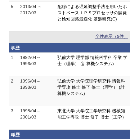
5.
2013/04 ～
配線による遅延調整手法を用いたホ
2017/03
ストベースＩＰＳプロセッサの開発
と検知回路最適化 基盤研究(C)
全件表示（9件）
学歴
1.
1992/04～
弘前大学 理学部 情報科学科 卒業 学
1996/03
士（理学） (計算機システム)
2.
1996/04～
弘前大学 大学院理学研究科 情報科
1998/03
学専攻 修士 修了 修士（理学） (計
算機システム)
3.
1998/04～
東北大学 大学院工学研究科 機械知
2001/03
能工学専攻 博士 修了 博士（工学）
職歴