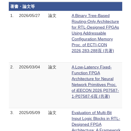
著書・論文等
1.
2026/05/27
論文
A Binary Tree-Based
Routing-Only Architecture
for RTL-Designed FPGAs
Using Addressable
Configuration Memory
Proc. of ECTI-CON
2026,283-288頁 (共著)
2.
2026/03/04
論文
A Low-Latency Fixed-
Function FPGA
Architecture for Neural
Network Primitives Proc.
of iEECON 2026,P07587-
1-P07587-6頁 (共著)
3.
2025/05/09
論文
Evaluation of Multi-Bit
Input Logic Blocks in RTL-
Designed FPGA
Architecture: A Framework