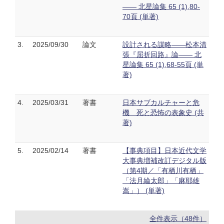
―― 北星論集 65 (1),80-
70頁 (単著)
3.
2025/09/30
論文
設計される謀略――松本清
張『屈折回路』論―― 北
星論集 65 (1),68-55頁 (単
著)
4.
2025/03/31
著書
日本サブカルチャーと危
機 死と恐怖の表象史 (共
著)
5.
2025/02/14
著書
【事典項目】日本近代文学
大事典増補改訂デジタル版
（第4期／「有栖川有栖」
「法月綸太郎」「麻耶雄
嵩」） (単著)
全件表示（48件）