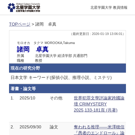
北星学園大学 教員情報
TOPページ
> 諸岡 卓真
（最終更新日 : 2026-01-19 13:06:01）
モロオカ タクマ
MOROOKA,Takuma
諸岡 卓真
所属
北星学園大学 経済学部 共通部門
職種
教授
現在の研究分野
日本文学 キーワード(探偵小説、推理小説、ミステリ)
著書・論文等
1.
2025/10
その他
世界犯罪文學評論家跨國論
壇 CRIMYSTERY
2025,133-181頁 (共著)
2.
2025/09/30
論文
奪われる推理――米澤穂信
『愚者のエンドロール』論