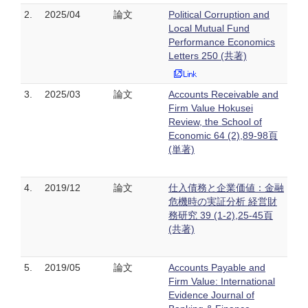
2.
2025/04
論文
Political Corruption and
Local Mutual Fund
Performance Economics
Letters 250 (共著)
3.
2025/03
論文
Accounts Receivable and
Firm Value Hokusei
Review, the School of
Economic 64 (2),89-98頁
(単著)
4.
2019/12
論文
仕入債務と企業価値：金融
危機時の実証分析 経営財
務研究 39 (1-2),25-45頁
(共著)
5.
2019/05
論文
Accounts Payable and
Firm Value: International
Evidence Journal of